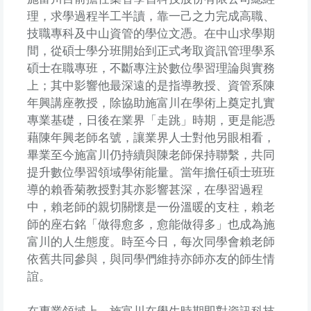
理，求學過程半工半讀，靠一己之力完成高職、
技職專科及中山資管的學位文憑。在中山求學期
間，從碩士學分班開始到正式考取資訊管理學系
碩士在職專班，不斷專注於數位學習理論與實務
上；其中影響他最深遠的是指導教授、資管系陳
年興講座教授，除協助施富川在學術上奠定扎實
專業基礎，日後在業界「走跳」時期，更是能憑
藉陳年興老師名號，讓業界人士對他另眼相看，
畢業至今施富川仍持續與陳老師保持聯繫，共同
提升數位學習領域學術能量。當年擔任碩士班班
導的賴香菊教授對其亦影響甚深，在學習過程
中，賴老師的親切關懷是一份溫暖的支柱，賴老
師的座右銘「做得愈多，愈能做得多」也成為施
富川的人生態度。時至今日，每次同學會賴老師
依舊共同參與，與同學們維持亦師亦友的師生情
誼。