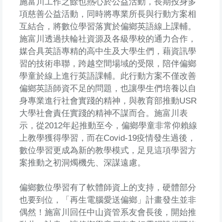
施富川工作之餘也熱心於公益活動，長期投身多
項慈善公益活動，同時將專業所長與行動方案相
互結合，將數位學習落實於偏鄉英語線上課輔。
施富川透過扶輪社資源及各級學校的通力合作，
媒合具英語專精的高中生及大學生們，藉資訊學
習的技術串聯，跨越空間場域的受限，陪伴偏鄉
學童於線上進行英語課輔。此行動方案不僅改善
偏鄉英語師資不足的問題，也讓學生們培養以自
身專業進行社會實踐的精神，與教育部推動USR
大學社會責任實踐的精神不謀而合。施富川表
示，從2012年起推動至今，偏鄉學童非常仰賴線
上教學獲得學習，而在Covid-19疫情發生過後，
數位學習更成為新的教學模式，足見這項學習方
案推動之初洞燭機先、深謀遠慮。
偏鄉數位學習有了軟體師資上的支持，硬體部分
也要到位，「再生電腦愛送偏鄉」計畫發生並非
偶然！施富川回任中山資管系友會長後，開始推