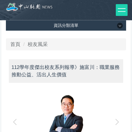
跳
到
主
資訊分類清單
要
內
容
資訊分類清單
首頁
校友風采
區
所有新聞列表
112學年度傑出校友系列報導》施富川：職業服務
媒體報導
推動公益、活出人生價值
影音專區
出版品
師生榮譽