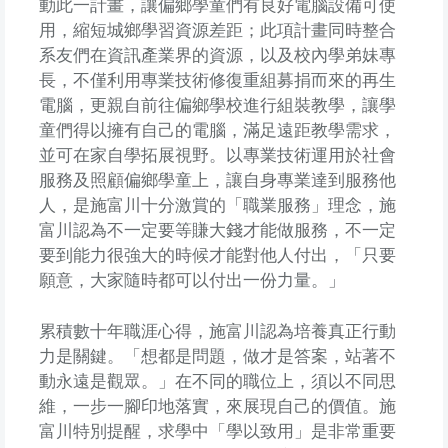
動此一計畫，讓偏鄉學童們有良好電腦設備可使
用，縮短城鄉學習資源差距；此項計畫同時整合
系友們在資訊產業界的資源，以及校內學弟妹專
長，不僅利用專業技術修復重組募捐而來的再生
電腦，更親自前往偏鄉學校進行組裝教學，讓學
童們得以擁有自己的電腦，滿足遠距教學需求，
並可在家自學拓展視野。以專業技術運用於社會
服務及照顧偏鄉學童上，讓自身專業達到服務他
人，是施富川十分激賞的「職業服務」理念，施
富川認為不一定要等賺大錢才能做服務，不一定
要到能力很強大的時候才能對他人付出，「只要
願意，大家隨時都可以付出一份力量。」
累積數十年職涯心得，施富川認為培養真正行動
力是關鍵。「想都是問題，做才是答案，站著不
動永遠是觀眾。」在不同的職位上，須以不同思
維，一步一腳印地落實，來展現自己的價值。施
富川特別提醒，求學中「學以致用」是非常重要