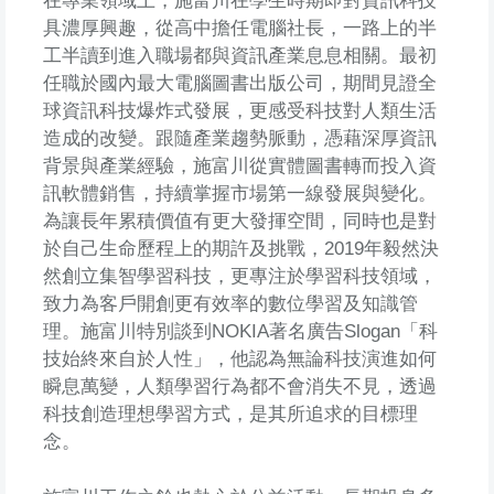
在專業領域上，施富川在學生時期即對資訊科技
具濃厚興趣，從高中擔任電腦社長，一路上的半
工半讀到進入職場都與資訊產業息息相關。最初
任職於國內最大電腦圖書出版公司，期間見證全
球資訊科技爆炸式發展，更感受科技對人類生活
造成的改變。跟隨產業趨勢脈動，憑藉深厚資訊
背景與產業經驗，施富川從實體圖書轉而投入資
訊軟體銷售，持續掌握市場第一線發展與變化。
為讓長年累積價值有更大發揮空間，同時也是對
於自己生命歷程上的期許及挑戰，2019年毅然決
然創立集智學習科技，更專注於學習科技領域，
致力為客戶開創更有效率的數位學習及知識管
理。施富川特別談到NOKIA著名廣告Slogan「科
技始終來自於人性」，他認為無論科技演進如何
瞬息萬變，人類學習行為都不會消失不見，透過
科技創造理想學習方式，是其所追求的目標理
念。