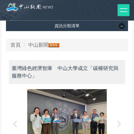
跳
到
主
資訊分類清單
要
內
容
資訊分類清單
首頁
中山新聞
區
所有新聞列表
臺灣綠色經濟智庫 中山大學成立「碳權研究與
媒體報導
服務中心」
影音專區
出版品
師生榮譽