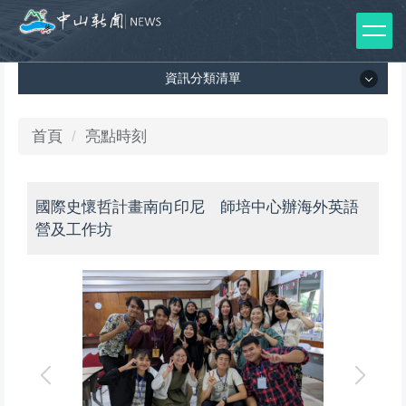
跳
到
主
資訊分類清單
要
內
容
資訊分類清單
首頁
亮點時刻
區
所有新聞列表
國際史懷哲計畫南向印尼 師培中心辦海外英語
媒體報導
營及工作坊
影音專區
出版品
師生榮譽