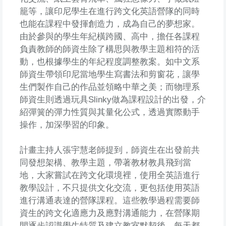
籠等，讓印尼學生在進行跨文化英語營隊的同時
也能在課程中發揮創造力，成為自己的夢想家。
由於參與的學生年紀橫跨國、高中，擔任各課程
負責教師的師資生除了構思與教學主題相符的活
動，也根據學生的年紀程度調整教案。如中文系
師資生帶領印尼當地學生寫書法和剪窗花，讓學
生們製作自己的作品並領略中華之美；而物理系
師資生則透過玩具Slinky做為課程設計的出發，介
紹彈簧的彈力性質與其量化公式，透過實際動手
操作，加深學習的印象。
計畫主持人張宇慧老師提到，師資生在出發前共
同發想架構、教學主題，帶著教材教具飛到當
地，大家嘗試在跨文化環境裡，使用全英語進行
教學設計，不只提供文化交流，更包括使用英語
進行溝通表達的營隊課程。這些教學過程需要師
資生的跨文化適應力及應對溝通能力，在營隊期
間逐步認識學生特質及建立教室默契後，每天都