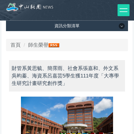
跳
到
主
資訊分類清單
要
內
容
資訊分類清單
首頁
師生榮譽
區
所有新聞列表
財管系黃思毓、簡霈雨、社會系張嘉和、外文系
媒體報導
吳昀蓁、海資系呂嘉芸5學生獲111年度「大專學
影音專區
生研究計畫研究創作獎」
出版品
師生榮譽