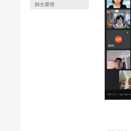
師生榮譽
裔」場次