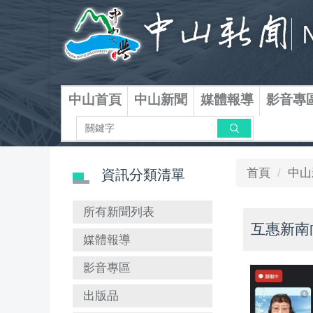
跳
到
主
要
內
容
中山首頁
中山新聞
媒體報導
影音專
區
搜尋
首頁
中山
資訊分類清單
所有新聞列表
互惠新南
媒體報導
影音專區
出版品