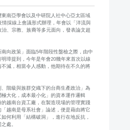
灣東南亞學會以及中研院人社中心亞太區域
應疫情採線上會議形式辦理，年會以「洋流與
政治、宗教、族裔等多元面向，發表論文超
南向政策」面臨5年階段性盤檢之際，由中
明璋提到，今年是年會20幾年來首次以線
情不減，相當令人感動，他期待在不久的將
別、階級與族群交織下的台商生產政治」為
潤極大化，成本最小化」的資本運作邏輯
游的越南台資工廠，在製造現場的管理實踐
的「越南是母系社會」論述，便是藉由將它
工如何利用「結構破洞」，進行在地反抗，
同之處。