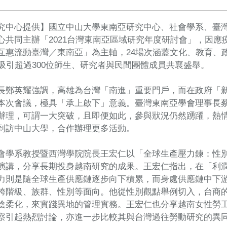
究中心提供】國立中山大學東南亞研究中心、社會學系、臺
心共同主辦「2021台灣東南亞區域研究年度研討會」，因
互惠流動臺灣／東南亞」為主軸，24場次涵蓋文化、教育、
，吸引超過300位師生、研究者與民間團體成員共襄盛舉。
長鄭英耀強調，高雄為台灣「南進」重要門戶，而在政府「新
本次會議，極具「承上啟下」意義。臺灣東南亞學會理事長蔡
辦理，可謂一大突破，且即便如此，參與狀況仍然踴躍，熱
到訪中山大學，合作辦理更多活動。
會學系教授暨西灣學院院長王宏仁以「全球生產壓力鍊：性
演講，分享長期投身越南研究的成果。王宏仁指出，在「利
力則是隨全球生產供應鏈逐步向下積累，而身處供應鏈中下
跨階級、族群、性別等面向。他從性別觀點舉例切入，台商
陰柔化，來實踐異地的管理實務。王宏仁也分享越南女性勞
察引起熱烈討論，亦進一步比較其與台灣過往勞動研究的異