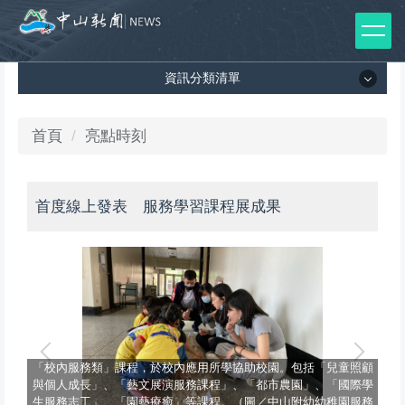
跳
到
主
資訊分類清單
要
內
容
資訊分類清單
首頁
亮點時刻
區
所有新聞列表
首度線上發表 服務學習課程展成果
媒體報導
影音專區
出版品
師生榮譽
「
「校內服務類」課程，於校內應用所學協助校園。包括「兒童照顧
訊
界公
與個人成長」、「藝文展演服務課程」、「都市農園」、「國際學
力
具博
生服務志工」、「園藝療癒」等課程。（圖／中山附幼幼稚園服務
容