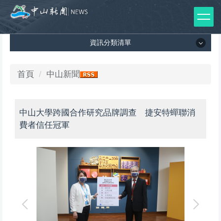
跳
到
主
資訊分類清單
要
內
容
資訊分類清單
首頁
中山新聞
區
所有新聞列表
中山大學跨國合作研究品牌調查 捷安特蟬聯消
媒體報導
費者信任冠軍
影音專區
出版品
師生榮譽