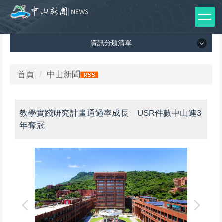
跳
到
主
資訊分類清單
要
內
容
資訊分類清單
首頁
中山新聞
區
所有新聞列表
教學實踐研究計畫通過率成長 USR件數中山連3
媒體報導
年奪冠
影音專區
出版品
師生榮譽