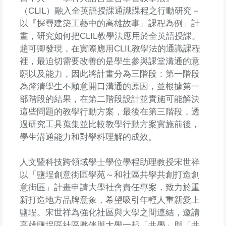
（CLIL）融入全英語授課通識課程之行動研究－
以『探尋建築工藝中的高雄故事』課程為例」計
畫，研究如何把CLIL教學法應用於全英語授課。
趙可卿發現，在實際應用CLIL教學法的通識課程
裡，最迫切需要改善的是學生參與課堂溝通的意
願以及能力，因此將計畫分為三階段：第一階段
為釐清學生不願意開口溝通的原因，並根據第一
部階段的結果，在第二階段設計並實施可能解決
這些問題的教學行動方案，最後在第三階段，透
過研究工具蒐集並比較教學行動方案實施前後，
學生溝通能力和對學科理解的成效。
人文暨科技跨領域學士學位學程助理教授宋世祥
以「鹽埕創意街區學苑～和社區共學共創打造創
意街區」計畫申請大學社會責任專案，致力於重
新打造地方品牌意象，希望吸引年輕人重新愛上
鹽埕。宋世祥為強化社區與大學之間連結，邀請
高雄鹽埕區社區夥伴與大學一起「共學」與「共