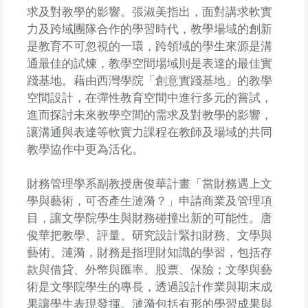
求及對教學的影響。張淑美指出，面對講求軟實
力及跨域團隊合作的學習時代，教學場域的創新
是教育不可忽視的一環，跨領域的學生來源是溝
通最佳的試煉，教學空間場域則是表達的最佳實
踐基地。藉由西灣學院「創意實踐基地」的教學
空間設計，在彈性教育空間中進行多元的嘗試，
進而探討未來教學空間的需求及對教學的影響，
讓溝通與表達等軟實力課程在教師及場域的共同
教學協作中更為活化。
財務管理學系副教授唐俊華計畫「當財務遇上文
學與藝術，可否產生漣漪？」申請商業及管理項
目，讓文學院學生與財務碰撞出新的可能性。唐
俊華把教學、評量、研究設計緊扣財務、文學與
藝術、漣漪，財務是指理財知識的學習，包括存
款與借貸、外幣與匯率、股票、保險；文學與藝
術是文學院學生的專長，透過設計作業與期末成
果讓學生表現發揮。漣漪包括有形的學習成果與