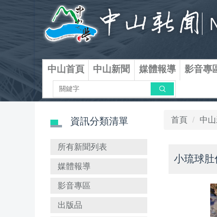
跳
到
主
要
內
容
中山首頁
中山新聞
媒體報導
影音專
區
搜尋
首頁
中山
資訊分類清單
所有新聞列表
小琉球肚
媒體報導
影音專區
出版品