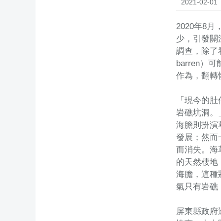
2021-02-01
2020年
少，引發關
調查，除了
barre
作為，翻轉
「現今的肚
岩礁坑洞。
海膽則扮演
發展；然而一
而消失。海
的天然棲地
海膽，這種
氣只有岩礁（
屏東縣政府