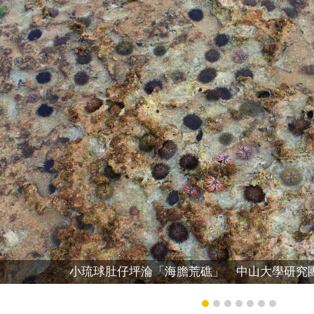
小琉球肚仔坪淪「海膽荒礁」 中山大學研究