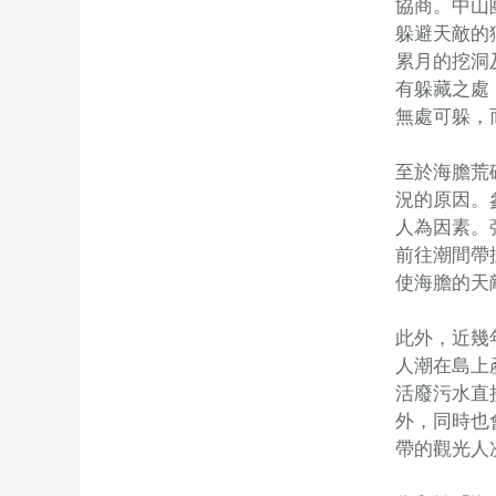
協商。中山
躲避天敵的
累月的挖洞
有躲藏之處
無處可躲，
至於海膽荒
況的原因。
人為因素。
前往潮間帶
使海膽的天
此外，近幾
人潮在島上
活廢污水直
外，同時也
帶的觀光人