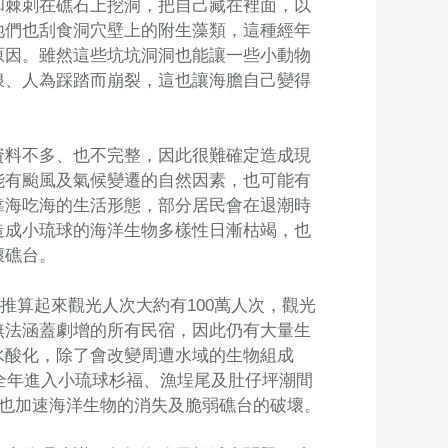
和棘刺在礁石上挖洞，把自己藏在裡面，以
牠們也刮食洞穴壁上的附生藻類，這種經年
原因。雖然這些坑坑洞洞也能讓一些小動物
浪、人為踩踏而崩裂，這也讓海膽自己變得
資料不多、也不完整，因此很難確定造成現
能有颱風及氣候變遷的自然因素，也可能有
靠海吃海的生活形態，部分居民會在退潮時
造成小琉球的海洋生物多樣性日漸枯竭，也
壞礁台。
，推算起來觀光人次大約有100萬人次，觀光
無法涵蓋劇增的所有民宿，因此仍有大量生
水酸化，除了會改變周遭水域的生物組成
年全年進入小琉球杉福、漁埕尾及肚仔坪潮間
，也加速海洋生物的消失及脆弱礁台的破壞。