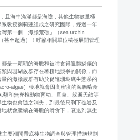
重，且海中滿滿都是海膽，其他生物數量極
學系教授劉莉蓮組成之研究團隊，經過一年
個「海膽荒礁」（sea urchin
之間（甚至超過）！呼籲相關單位積極展開管理
，都是一顆顆的海膽和被啃食得遍體鱗傷的
藻類與珊瑚族群存在著棲地競爭的關係，而
適量的海膽族群有助於促進珊瑚礁生態系的
cro-algae）棲地就會因高密度的海膽啃食
魚類和無脊椎動物育幼、覓食、躲避天敵等
洋生物也會隨之消失，到最後只剩下礁岩及
棲地就會繼續在海膽的啃食下，衰退到無生
琉球主要潮間帶底棲生物調查與管理措施規劃