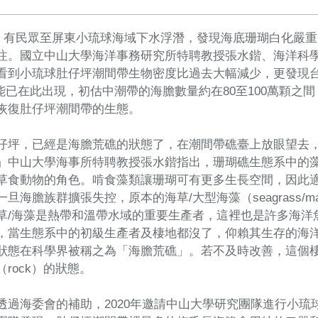
8月，有民眾至屏東小琉球海域下水浮潛，發現海底珊瑚白化嚴
注。國立中山大學海洋事務研究所特聘教授張水鍇、海洋科
看到小琉球肚仔坪潮間帶生物密度比過去大幅減少，更發現台灣第一
n）可能已在此出現，初估中潮帶的海膽數量約在80至100萬顆
恢復肚仔坪潮間帶的生態。
仔坪，已經是海膽荒礁的狀態了，在潮間帶礁臺上放眼望去
」中山大學海事所特聘教授張水鍇指出，珊瑚礁生態系中的
草食動物的角色。啃食藻類讓珊瑚可有更多生長空間，因此
旦海膽族群擴張失控，原本的海草/大型海藻（seagrass/ma
草/海藻是熱帶和溫帶水域的重要生產者，這裡也是許多海洋
，當生態系中的初級生產者及棲地都沒了，仰賴其生存的海
狀態在科學界被稱之為「海膽荒礁」。若不及時改善，這個
rock）的狀態。
透過海委會的補助，2020年邀請中山大學研究團隊進行小