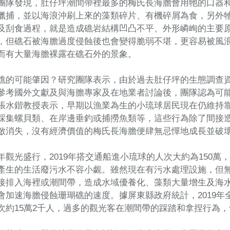
團隊發現，肚仔坪潮間帶裡最多的梅氏長海膽會用牠的口器
獵捕，並以海浪沖刷上來的藻類碎片、有機碎屑為食，另外
及刮食過程，就是造成礁岩結構凹凸不平、外形嶙峋的主要
，但礁石被海膽過度侵蝕後也會變得脆弱不堪，更容易被風
而有大量海膽裸露在礁石外的景象。
礁的可能肇因？研究團隊表示，由於過去肚仔坪的生態調查
參考國外文獻及與海膽專家及在地業者討論後，團隊認為可
張水鍇教授表示，早期以漁業為生的小琉球居民現在仍維持
採集螺貝類、在岸邊垂釣或捕撈魚類等，這些行為除了間接
敵消失，沒有經濟價值的梅氏長海膽便肆無忌憚地成長並破
年觀光盛行，2019年搭交通船進小琉球的人次大約為150萬
產生的生活廢污水不容小覷。雖然現在有污水處理設施，但
接排入海裡或潮間帶，造成水域優養化、藻類大量增生及海
會加速海膽侵蝕珊瑚礁的速度。據屏東縣政府統計，2019
次約15萬2千人，過多的觀光客在潮間帶的踩踏和拿捏行為