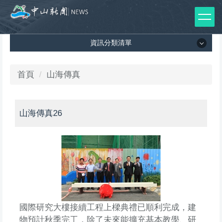
跳
到
主
資訊分類清單
要
內
容
資訊分類清單
首頁
山海傳真
區
所有新聞列表
山海傳真26
媒體報導
影音專區
出版品
師生榮譽
國際研究大樓接續工程上樑典禮已順利完成，建
物預計秋季完工，除了未來能擴充基本教學、研