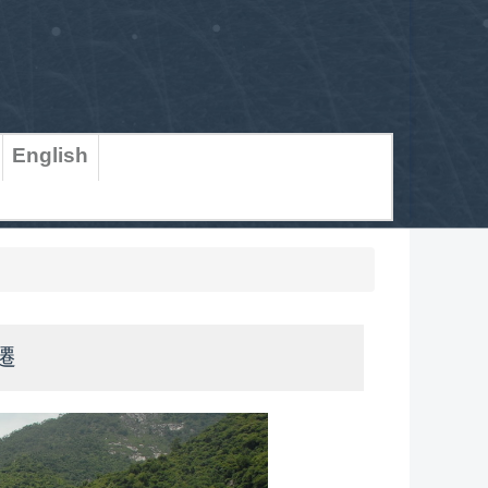
English
遷