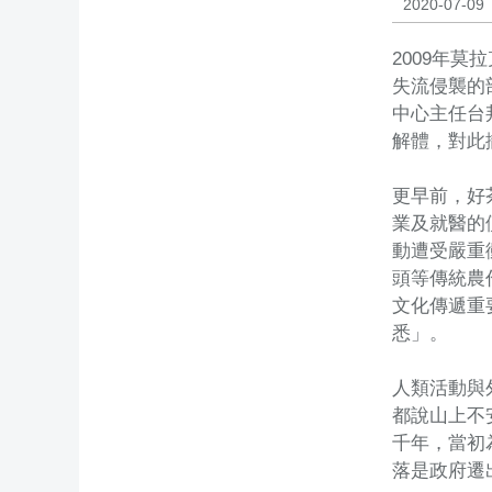
2020-07-09
2009年
失流侵襲的
中心主任台邦
解體，對此
更早前，好
業及就醫的
動遭受嚴重
頭等傳統農
文化傳遞重
悉」。
人類活動與
都說山上不
千年，當初
落是政府遷