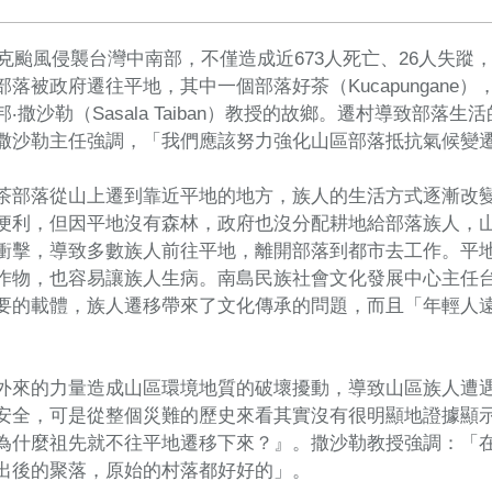
莫拉克颱風侵襲台灣中南部，不僅造成近673人死亡、26人失
部落被政府遷往平地，其中一個部落好茶（Kucapungan
‧撒沙勒（Sasala Taiban）教授的故鄉。遷村導致部
撒沙勒主任強調，「我們應該努力強化山區部落抵抗氣候變
茶部落從山上遷到靠近平地的地方，族人的生活方式逐漸改
便利，但因平地沒有森林，政府也沒分配耕地給部落族人，
衝擊，導致多數族人前往平地，離開部落到都市去工作。平
作物，也容易讓族人生病。南島民族社會文化發展中心主任台
要的載體，族人遷移帶來了文化傳承的問題，而且「年輕人
外來的力量造成山區環境地質的破壞擾動，導致山區族人遭
安全，可是從整個災難的歷史來看其實沒有很明顯地證據顯
為什麼祖先就不往平地遷移下來？』。撒沙勒教授強調：「
出後的聚落，原始的村落都好好的」。