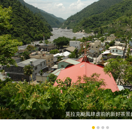
莫拉克颱風肆虐前的新好茶景