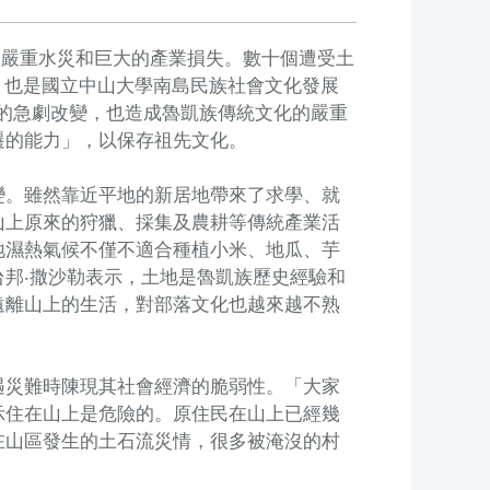
蹤，嚴重水災和巨大的產業損失。數十個遭受土
e），也是國立中山大學南島民族社會文化發展
落生活的急劇改變，也造成魯凱族傳統文化的嚴重
遷的能力」，以保存祖先文化。
變。雖然靠近平地的新居地帶來了求學、就
山上原來的狩獵、採集及農耕等傳統產業活
地濕熱氣候不僅不適合種植小米、地瓜、芋
邦‧撒沙勒表示，土地是魯凱族歷史經驗和
遠離山上的生活，對部落文化也越來越不熟
遇災難時陳現其社會經濟的脆弱性。「大家
示住在山上是危險的。原住民在山上已經幾
在山區發生的土石流災情，很多被淹沒的村