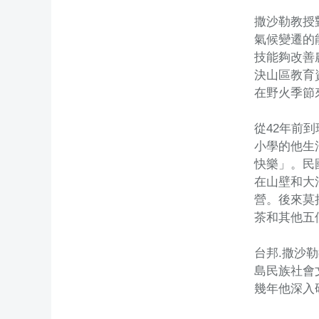
撒沙勒教授
氣候變遷的
技能夠改善
決山區教育
在野火季節
從42年前
小學的他生
快樂」。民
在山壁和大
營。後來莫
茶和其他五
台邦.撒沙
島民族社會
幾年他深入