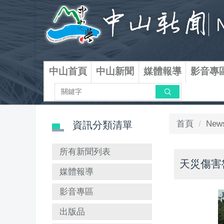
跳
到
主
要
內
容
中山首頁
中山新聞
媒體報導
影音專
區
搜尋
首頁
New
資訊分類清單
所有新聞列表
天災傷害
媒體報導
影音專區
出版品