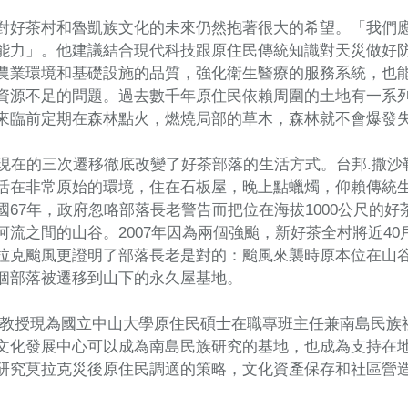
對好茶村和魯凱族文化的未來仍然抱著很大的希望。「我們
能力」。他建議結合現代科技跟原住民傳統知識對天災做好
農業環境和基礎設施的品質，強化衛生醫療的服務系統，也
資源不足的問題。過去數千年原住民依賴周圍的土地有一系
來臨前定期在森林點火，燃燒局部的草木，森林就不會爆發
到現在的三次遷移徹底改變了好茶部落的生活方式。台邦.撒
活在非常原始的環境，住在石板屋，晚上點蠟燭，仰賴傳統
國67年，政府忽略部落長老警告而把位在海拔1000公尺的好
河流之間的山谷。2007年因為兩個強颱，新好茶全村將近4
拉克颱風更證明了部落長老是對的：颱風來襲時原本位在山
個部落被遷移到山下的永久屋基地。
勒教授現為國立中山大學原住民碩士在職專班主任兼南島民族
文化發展中心可以成為南島民族研究的基地，也成為支持在
研究莫拉克災後原住民調適的策略，文化資產保存和社區營