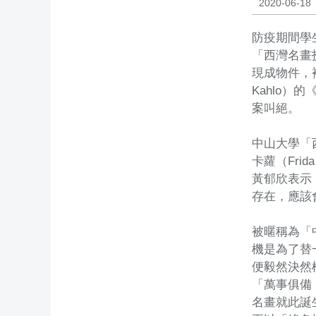
2020-06-18
防疫期間學
「西灣名畫
現成物件，
Kahlo
案叫絕。
中山大學「
卡蘿（Fri
黃郁欣表示
存在，應該
被暱稱為「
機是為了替
便毅然決然
「萬事俱備
名畫就此誕