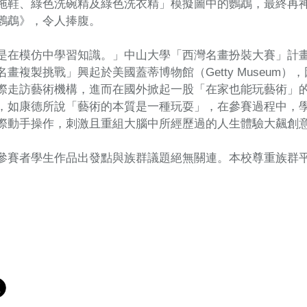
拖鞋、綠色洗碗精及綠色洗衣精」模擬圖中的鸚鵡，最終再
鸚鵡》，令人捧腹。
是在模仿中學習知識。」中山大學「西灣名畫扮裝大賽」計
名畫複製挑戰」興起於美國蓋蒂博物館（Getty Museum
際走訪藝術機構，進而在國外掀起一股「在家也能玩藝術」
，如康德所說「藝術的本質是一種玩耍」，在參賽過程中，
際動手操作，刺激且重組大腦中所經歷過的人生體驗大飆創
參賽者學生作品出發點與族群議題絕無關連。本校尊重族群