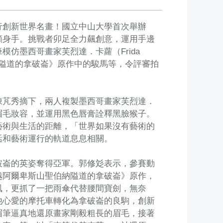
行創新世界名畫！國立中山大學首次舉辦
顯身手。挑戰者卯足全力飆創意，運用手邊
仿墨西哥畫家芙烈達．卡蘿（Frida
納隘道的拿破崙》原作中的駿馬等，令評審拍
陳芃秀摘下，兩人複製墨西哥畫家芙烈達．
色的眉毛妝容，並運用黑色唇膏詮釋黑臉猴子。
藝術與生活的距離，「世界如果沒有藝術的
活和藝術運行的軌道息息相關。
破崙的英姿奪得亞軍。郭修彣表示，參賽動
越阿爾卑斯山聖伯納隘道的拿破崙》原作，
風，更抓了一把雨傘代替腰間寶劍，無奈
他心愛的摩托車轉化為拿破崙的良駒，創新
以眉筆逼真地還原畫家剛毅粗長的眉毛，接著