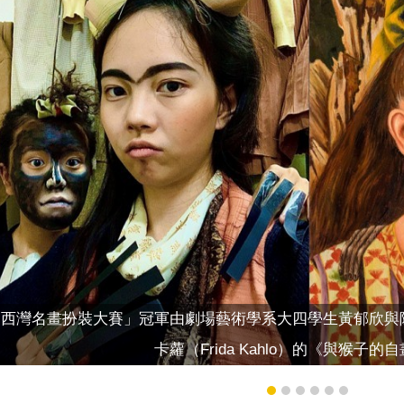
「西灣名畫扮裝大賽」冠軍由劇場藝術學系大四學生黃郁欣與
卡蘿（Frida Kahlo）的《與猴子的