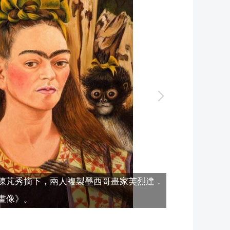
陳芃秀摘下，兩人複製墨西哥畫家芙烈達．
自畫像》。
中山大學