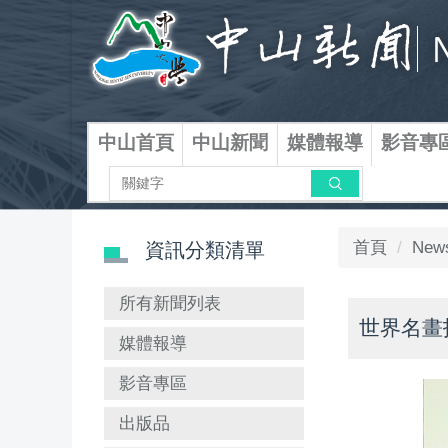
跳
到
主
要
內
容
中山首頁
中山新聞
媒體報導
影音專
區
搜尋
首頁
New
資訊分類清單
所有新聞列表
世界名畫
媒體報導
影音專區
出版品