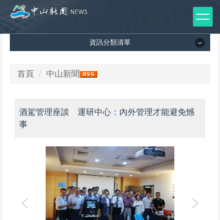
跳
到
主
資訊分類清單
要
內
容
資訊分類清單
首頁
中山新聞
區
所有新聞列表
酒駕管理座談 運研中心：內外管理才能避免憾
媒體報導
事
影音專區
出版品
師生榮譽