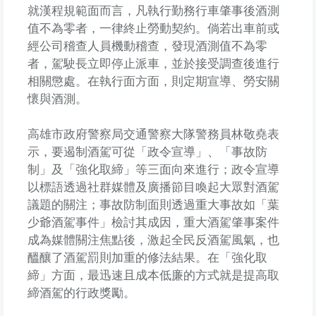
就漢程規範面而言，凡執行勤務行車肇事後酒測
值不為零者，一律終止勞動契約。倘若出車前或
經公司稽查人員機動稽查，發現酒測值不為零
者，駕駛長立即停止派車，並於接受調查後進行
相關懲處。在執行面方面，則定期宣導、勞安關
懷與酒測。
高雄市政府警察局交通警察大隊警務員林敬堯表
示，要遏制酒駕可從「政令宣導」、「事故防
制」及「強化取締」等三面向來進行；政令宣導
以標語透過社群媒體及廣播節目喚起大眾對酒駕
議題的關注；事故防制面則透過重大事故如「葉
少爺酒駕事件」檢討其成因，重大酒駕肇事案件
成為媒體關注焦點後，激起全民反酒駕風氣，也
醞釀了酒駕罰則加重的修法結果。在「強化取
締」方面，最迅速且成本低廉的方式就是提高取
締酒駕的行政獎勵。