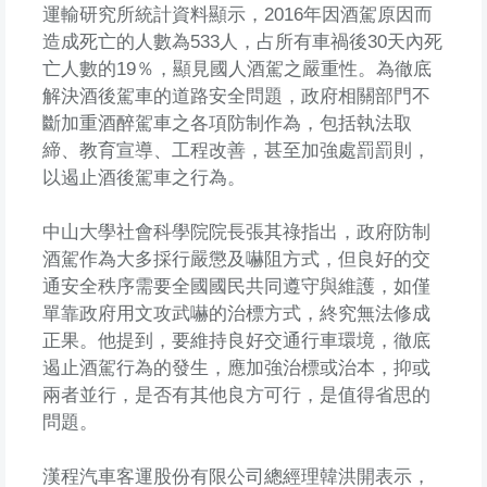
運輸研究所統計資料顯示，2016年因酒駕原因而
造成死亡的人數為533人，占所有車禍後30天內死
亡人數的19％，顯見國人酒駕之嚴重性。為徹底
解決酒後駕車的道路安全問題，政府相關部門不
斷加重酒醉駕車之各項防制作為，包括執法取
締、教育宣導、工程改善，甚至加強處罰罰則，
以遏止酒後駕車之行為。
中山大學社會科學院院長張其祿指出，政府防制
酒駕作為大多採行嚴懲及嚇阻方式，但良好的交
通安全秩序需要全國國民共同遵守與維護，如僅
單靠政府用文攻武嚇的治標方式，終究無法修成
正果。他提到，要維持良好交通行車環境，徹底
遏止酒駕行為的發生，應加強治標或治本，抑或
兩者並行，是否有其他良方可行，是值得省思的
問題。
漢程汽車客運股份有限公司總經理韓洪開表示，