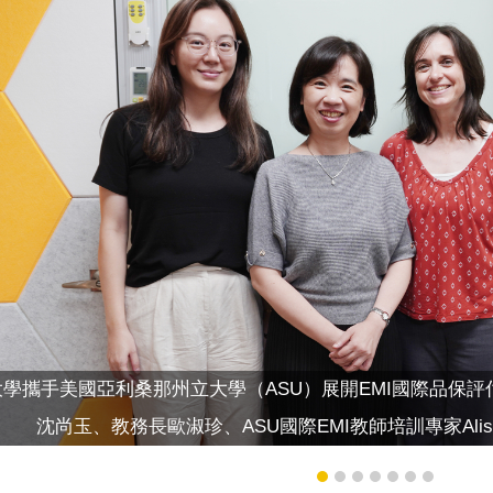
學攜手美國亞利桑那州立大學（ASU）展開EMI國際品保
沈尚玉、教務長歐淑珍、ASU國際EMI教師培訓專家Alissa Nos