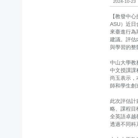
2024-10-23
【教發中心提供
ASU）近
來臺進行為
建議。評估
與學習的整
中山大學教
中文授課課
尚玉表示，
師和學生創
此次評估計
略、課程目
全英語卓越
透過不同科