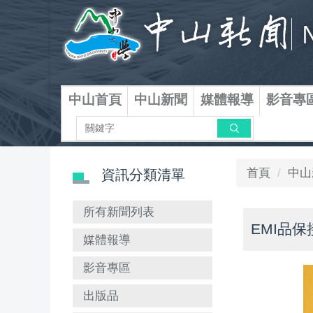
跳
到
主
要
內
容
中山首頁
中山新聞
媒體報導
影音專
區
搜尋
首頁
中山
資訊分類清單
所有新聞列表
EMI品
媒體報導
影音專區
出版品