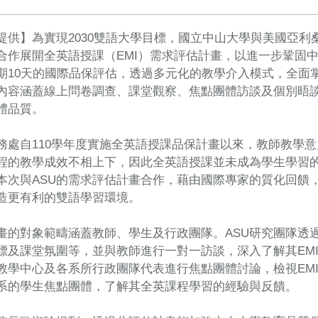
】為實現2030雙語大學目標，國立中山大學與美國亞利桑那州立大學（Ar
日合作展開全英語授課（EMI）需求評估計畫，以進一步鞏固
期10天的國際品保評估，透過多元化的教學介入模式，全面掌
內容涵蓋線上問卷調查、課堂觀察、焦點團體訪談及個別晤
體品質。
務處自110學年度實施全英語授課品保計畫以來，教師教學意
程的教學成效不相上下，因此全英語授課並未成為學生學習
本次與ASU的需求評估計畫合作，藉由國際專家的質化回饋
造更有利的雙語學習環境。
畫的對象範疇涵蓋教師、學生及行政團隊。ASU研究團隊透
標及課堂氛圍等，並與教師進行一對一訪談，深入了解其EM
教學中心及各系所行政團隊代表進行焦點團體討論，檢視EM
系的學生焦點團體，了解其全英課程學習的經驗與反饋。