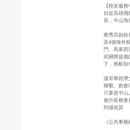
【校友服務
自從高雄飛
長，中山海
蔡秀芬副校
及4個海外
門、馬來西
此關懷提攜
下，推動加
溫哥華經濟
聯繫。創會
只要是中山
會許延樵會
到場祝賀
（公共事務