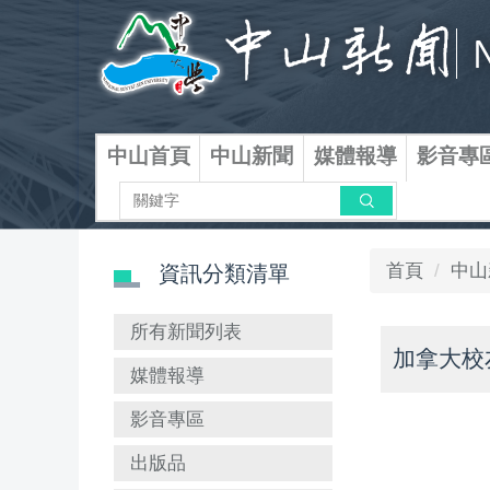
跳
到
主
要
內
容
中山首頁
中山新聞
媒體報導
影音專
區
搜尋
首頁
中山
資訊分類清單
所有新聞列表
加拿大校
媒體報導
影音專區
出版品