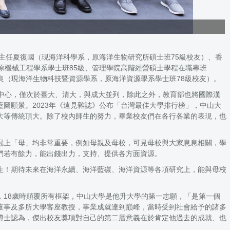
主任夏復國（現海洋科學系，原海洋生物研究所碩士班75級校友）、香
原機械工程學系學士班85級、管理學院高階經營碩士學程在職專班
良（現海洋生物科技暨資源學系，原海洋資源學系學士班78級校友）。
中心，僅次於臺大、清大，與成大並列，除此之外，教育部也將國際漢
圖願景。2023年《遠見雜誌》公布「台灣最佳大學排行榜」，中山大
大等傳統頂大。除了校內師生的努力，畢業校友們在各行各業的表現，也
冠上「母」均非常重要，例如母親及母校，可見母校與大家息息相關，學
友們若有餘力，能出錢出力，支持、提供各方面資源。
生！期待未來在海洋永續、海洋藍碳、海洋資源等各項研究上，能與母校
。
18歲時顛覆所有框架，中山大學是他升大學的第一志願，「是第一個
董事及多所大學客座教授，事業成就達到巔峰，當時受到社會給予的諸多
博士認為，傑出校友獎項對自己的第二層意義在於肯定他過去的成就、也