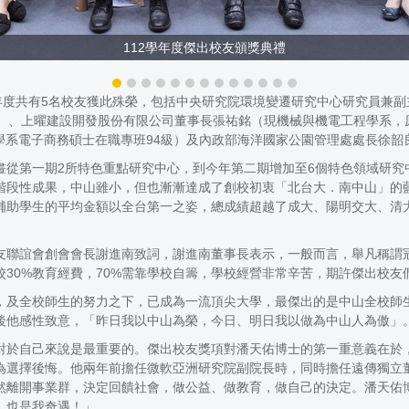
112學年度傑出校友頒獎典禮
年度共有5名校友獲此殊榮，包括中央研究院環境變遷研究中心研究員兼副
）、上曜建設開發股份有限公司董事長張祐銘（現機械與機電工程學系，
理學系電子商務碩士在職專班94級）及內政部海洋國家公園管理處處長徐韶
畫從第一期2所特色重點研究中心，到今年第二期增加至6個特色領域研究
段性成果，中山雖小，但也漸漸達成了創校初衷「北台大．南中山」的藍
補助學生的平均金額以全台第一之姿，總成績超越了成大、陽明交大、清
友聯誼會創會會長謝進南致詞，謝進南董事長表示，一般而言，舉凡稱謂
30%教育經費，70%需靠學校自籌，學校經營非常辛苦，期許傑出校
，及全校師生的努力之下，已成為一流頂尖大學，最傑出的是中山全校師
後他感性致意，「昨日我以中山為榮，今日、明日我以做為中山人為傲」
對於自己來說是最重要的。傑出校友獎項對潘天佑博士的第一重意義在於，
為選擇後悔。他兩年前擔任微軟亞洲研究院副院長時，同時擔任遠傳獨立
然離開事業群，決定回饋社會，做公益、做教育，做自己的決定。潘天佑
，也是我奇遇！」