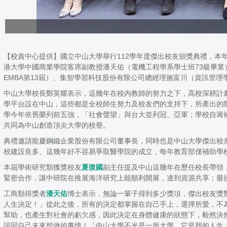
【校責中心提供】國立中山大學舉行112學年度傑出校友頒獎典禮，本
港大學中國商業學院客席副教授潘天佑（電機工程學系學士班73級畢業
EMBA第13屆）、集智學習科技股份有限公司總經理施富川（資訊管
中山大學校長鄭英耀表示，這幾年在校內教師的努力之下，高校深耕計
學平台設在中山，這些都是全校師生努力及校友們的支持下，所產出的階
學今年依舊榮列前五強，「社會聲望」與台大並列冠、亞軍；學校自籌
共同為中山創造頂尖大學的校譽。
典禮邀請龍慶鋼鐵企業股份有限公司董事長，同時也是中山大學傑出校
校建設良多、這幾年好不容易爭取醫學院的成立，每年教育部僅補助學校
本屆學術研究類獲獎校友
夏復國
副主任提及中山這幾年在歷任校長帶領
緊密合作，讓中研院在推展海洋研究上能順利開展，達到資源共享；最
工商類得獎者
潘天佑
博士表示，無論一輩子得到多少獎項，傑出校友獎
人生決定！」從此之後，所有的決定都掌握在自己手上，選擇所愛，不
幫助，也產生對社會的虧欠感，因此決定在身體健康的狀態下，毅然決
認同自己未來想做的事情！「中山大學不光是一所大學，它是我的人生