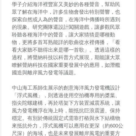
學子介紹海洋裡豐富又美妙的各種聲音，幫助民
眾了解在海洋中，許多生物會發出特別聲響，也
探索自然或人為的聲音，在海洋中傳播時所遇到
的現象。研究團隊還設計闖關遊戲，讓參觀民眾
聆聽各種海洋中的聲音，讓大家猜猜是哪種動
物，更將多首耳熟能詳的歌曲從水裡傳播，「看
看大家聽不聽得出來是哪一首歌」。透過這樣的
過程，將聲納科技以科普方式展現，期能讓大眾
瞭解聲納科技在國家重要發展中的應用，如潛艦
國造與離岸風力發電等議題。
中山海工系師生展示的創意海洋風力發電機設計
「浮式風機」，則透過使用空拍機專用的槳葉、
指尖陀螺建構，再於塔架下方裝置減震系統，讓
風力發電機浮在海上時，能抵抗巨浪震盪、保持
穩定。有別於傳統固定式需靠打樁與水下結構物
來抵抗外力，浮式風機可以應用在更深（約600公
尺深）的海域，也是未來發展離岸風電的重要方