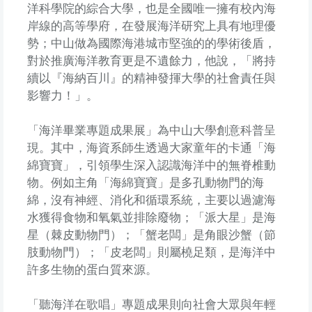
洋科學院的綜合大學，也是全國唯一擁有校內海
岸線的高等學府，在發展海洋研究上具有地理優
勢；中山做為國際海港城市堅強的的學術後盾，
對於推廣海洋教育更是不遺餘力，他說，「將持
續以『海納百川』的精神發揮大學的社會責任與
影響力！」。
「海洋畢業專題成果展」為中山大學創意科普呈
現。其中，海資系師生透過大家童年的卡通「海
綿寶寶」，引領學生深入認識海洋中的無脊椎動
物。例如主角「海綿寶寶」是多孔動物門的海
綿，沒有神經、消化和循環系統，主要以過濾海
水獲得食物和氧氣並排除廢物；「派大星」是海
星（棘皮動物門）；「蟹老闆」是角眼沙蟹（節
肢動物門）；「皮老闆」則屬橈足類，是海洋中
許多生物的蛋白質來源。
「聽海洋在歌唱」專題成果則向社會大眾與年輕