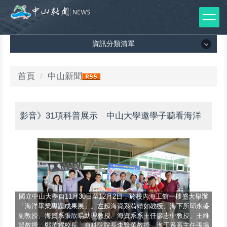
跳
到
主
資訊分類清單
要
內
容
資訊分類清單
首頁
中山新聞
區
所有新聞列表
影音》31項科普展示 中山大學邀學子聽看海洋
媒體報導
影音專區
出版品
師生榮譽
國立中山大學自11月30日至12月2日，於校內海工館一樓盛大舉辦
「海洋畢業專題成果展」。左起海資系翁靖如教授、海下所邱永盛
副教授、海資系張欣暘助理教授、海資系系主任廖志中教授、王維
賢教授、鄭英耀校長、海科院院長李賢華教授、海工系系主任張揚