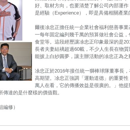
好、取材方向，也要清楚了解公司內部運作
是經驗（Experience），即是具備相關產
爾後凃忠正擔任統一企業社會福利慈善事業
一每年固定編列幾千萬的預算做社會公益，
食堂等。這段經歷讓凃忠正印象最深的是20
長者夫妻結褵超過60載，不少人生長在物
能披上白紗圓夢，讓主辦活動的凃忠正為之
凃忠正於2016年接任統一獅棒球隊董事長
高期望。凃忠正強調「運動道德」的重要性
萬人在看，它的傳播效益是很廣的。」他提
所傳達的是什麼樣的價值觀。
組編修）