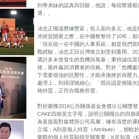
到學弟妹的認真與回饋，他說，每段際遇都
遇」。
凃忠正職場歷練豐富，投入面向多元，他是
岸經貿開展之際，在中國整整待了10年，
「現在統一在中國的人事系統，都是我們當
戰經驗，凃忠正回台灣後立刻受到重用。20
遇許多未曾發生的危機與風暴；秉持誠信原
後，最終贏回消費者的信賴。對於「危機處
下需要很強的抗壓性，才能承擔挫折與壓力
處理上，則得謹慎細心。「我自認是個陽光
格特質，正符合職務所需。
對於榮獲2018公共關係基金會傑出公關獎
CAKE四個英文字母，說明公關職位的四個面向
為直接面對媒體與公司高層，擁有清楚的邏
立場；A則是個人特質（Attribute），
樂觀的個人特質顯得至關重要；K是知識（Kn