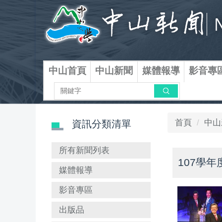
跳
到
主
要
內
容
中山首頁
中山新聞
媒體報導
影音專
區
搜尋
首頁
中山
資訊分類清單
所有新聞列表
107學
媒體報導
影音專區
出版品