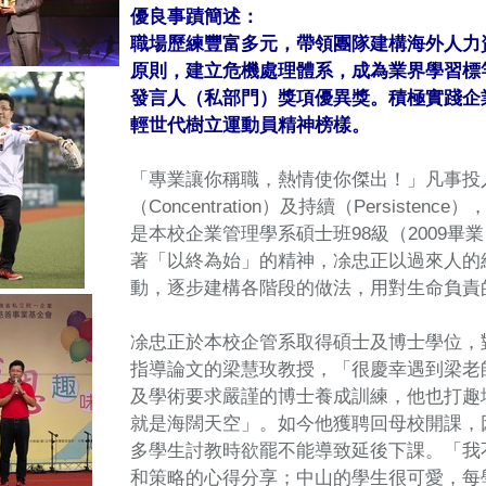
優良事蹟簡述：
職場歷練豐富多元，帶領團隊建構海外人力
原則，建立危機處理體系，成為業界學習標竿
發言人（私部門）獎項優異獎。積極實踐企
輕世代樹立運動員精神榜樣。
「專業讓你稱職，熱情使你傑出！」凡事投入熱
（Concentration）及持續（Persis
是本校企業管理學系碩士班98級（2009畢業
著「以終為始」的精神，凃忠正以過來人的
動，逐步建構各階段的做法，用對生命負責
凃忠正於本校企管系取得碩士及博士學位，
指導論文的梁慧玫教授，「很慶幸遇到梁老
及學術要求嚴謹的博士養成訓練，他也打趣
就是海闊天空」。如今他獲聘回母校開課，
多學生討教時欲罷不能導致延後下課。「我
和策略的心得分享；中山的學生很可愛，每