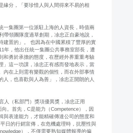
是緣分，「要珍惜人與人間得來不易的相
統一集團第一位派駐上海的人資長，時值兩
順利帶領團隊度過草創期，凃忠正自豪地說，
時建置的」。 也因為在中國累積了豐厚的實
11年，他出任統一集團公共事務室部長，遭
則和勇於承擔的態度，在歷經外界重重考驗
理」這一功課，凃忠正有感而發地表示，當
。內在上則需有樂觀的個性，而在外部事情
的人，也喜歡與人為善」，凃忠正開朗的人
發言人（私部門）獎項優異獎，凃忠正用
。首先，C是能力（Competence），因
輯與表達能力，才能精確傳達公司的態度和
相較於平日的行銷宣傳，在危機處理時，抗壓性與
owledge），不僅需要熟知媒體報導的偏