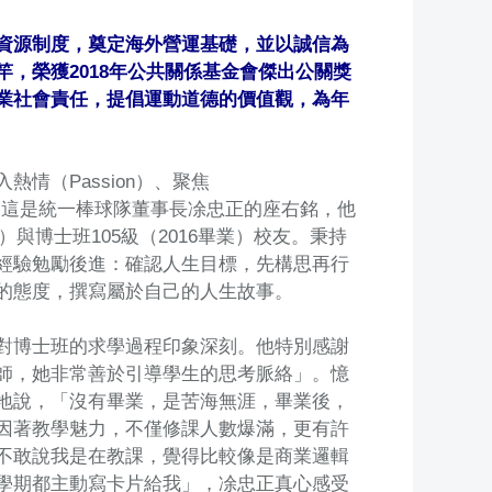
資源制度，奠定海外營運基礎，並以誠信為
，榮獲2018年公共關係基金會傑出公關獎
業社會責任，提倡運動道德的價值觀，為年
情（Passion）、聚焦
tence），這是統一棒球隊董事長凃忠正的座右銘，他
）與博士班105級（2016畢業）校友。秉持
經驗勉勵後進：確認人生目標，先構思再行
的態度，撰寫屬於自己的人生故事。
對博士班的求學過程印象深刻。他特別感謝
師，她非常善於引導學生的思考脈絡」。憶
地說，「沒有畢業，是苦海無涯，畢業後，
因著教學魅力，不僅修課人數爆滿，更有許
不敢說我是在教課，覺得比較像是商業邏輯
學期都主動寫卡片給我」，凃忠正真心感受