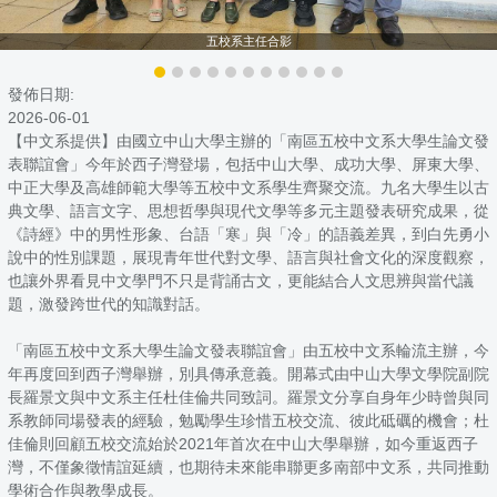
五校系主任合影
發佈日期:
2026-06-01
【中文系提供】由國立中山大學主辦的「南區五校中文系大學生論文發
表聯誼會」今年於西子灣登場，包括中山大學、成功大學、屏東大學、
中正大學及高雄師範大學等五校中文系學生齊聚交流。九名大學生以古
典文學、語言文字、思想哲學與現代文學等多元主題發表研究成果，從
《詩經》中的男性形象、台語「寒」與「冷」的語義差異，到白先勇小
說中的性別課題，展現青年世代對文學、語言與社會文化的深度觀察，
也讓外界看見中文學門不只是背誦古文，更能結合人文思辨與當代議
題，激發跨世代的知識對話。
「南區五校中文系大學生論文發表聯誼會」由五校中文系輪流主辦，今
年再度回到西子灣舉辦，別具傳承意義。開幕式由中山大學文學院副院
長羅景文與中文系主任杜佳倫共同致詞。羅景文分享自身年少時曾與同
系教師同場發表的經驗，勉勵學生珍惜五校交流、彼此砥礪的機會；杜
佳倫則回顧五校交流始於2021年首次在中山大學舉辦，如今重返西子
灣，不僅象徵情誼延續，也期待未來能串聯更多南部中文系，共同推動
學術合作與教學成長。