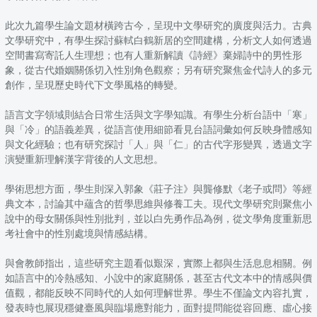
此次九篇學生論文題材橫跨古今，呈現中文學研究的廣度與活力。古典
文學研究中，有學生探討蘇軾白鶴新居的空間建構，分析文人如何透過
空間書寫寄託人生理想；也有人重新解讀《詩經》棄婦詩中的男性形
象，從古代婚姻關係切入性別角色觀察；另有研究聚焦金代詩人的多元
創作，呈現歷史時代下文學風格的轉變。
語言文字領域則結合日常生活與文字學知識。有學生分析台語中「寒」
與「冷」的語義差異，從語言使用細節看見台語詞彙如何反映身體感知
與文化經驗；也有研究探討「人」與「仁」的古代字形變異，透過文字
演變重新理解漢字背後的人文思想。
學術思想方面，學生則深入郭象《莊子注》與龔修默《老子或問》等經
典文本，討論其中蘊含的哲學思維與修養工夫。現代文學研究則聚焦小
說中的母女關係與性別批判，並以白先勇作品為例，從文學角度重新思
考社會中的性別處境與情感結構。
與會教師指出，這些研究主題看似艱深，實際上都與生活息息相關。例
如語言中的冷熱感知、小說中的家庭關係，甚至古代文本中的情感與價
值觀，都能反映不同時代的人如何理解世界。學生不僅論文內容扎實，
發表時也展現穩健臺風與臨場應對能力，面對提問能從容回應、虛心接