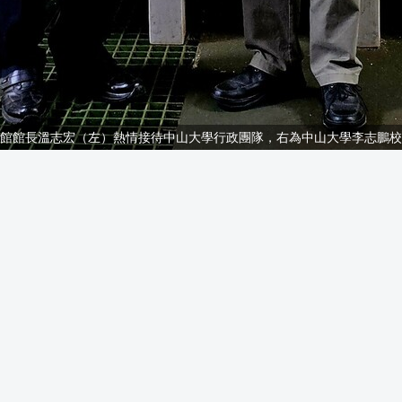
館館長溫志宏（左）熱情接待中山大學行政團隊，右為中山大學李志鵬校