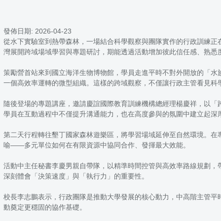
發佈日期:
2026-04-23
從水下實驗室到熱帶森林，一場結合科學觀察與團隊實作的行政訓練正在
灣展開跨域場域學習與專題研討，期能透過活動增加彼此信任感、熟悉
策勵營首站來到國立海洋生物博物館，學員走進平時不對外開放的「水
一個高效率運轉的微型組織。這樣的跨域觀察，不僅讓行政主管看見科
隨後登場的專題講座，邀請慶誼國際教育訓練機構總經理楊慶祥，以「
學員在互動過程中不僅提升溝通能力，也在高度參與的氛圍中建立起深
第二天行程轉往墾丁國家森林遊樂區，將學習場域延伸至自然環境。在
喻——多元單位如何在有限資源中協同合作、發揮最大效能。
活動中主任秘書李慶男親自帶隊，以精準時間控管與高效率路線規劃，
深刻體會「決策速度」與「執行力」的重要性。
校長李志鵬表示，行政團隊是推動大學發展的核心動力，中高階主管平
動奠定更穩固的協作基礎。