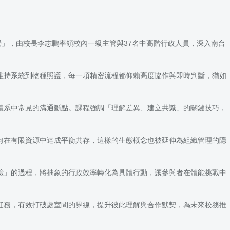
營」，由校長李志鵬率領校內一級主管與37名中高階行政人員，深入南台
維持系統到物種照護，每一項精密流程都仰賴高度協作與即時判斷，猶如
體系中常見的溝通斷點。課程強調「理解差異、建立共識」的關鍵技巧，
何在有限資源中達成平衡共存，這樣的生態概念也被延伸為組織管理的隱
驗」的過程，將抽象的行政效率轉化為具體行動，讓參與者在體能挑戰中
任務，有效打破處室間的界線，提升彼此理解與合作默契，為未來校務推