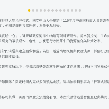
翻轉大學治理模式。國立中山大學舉辦「115年度中高階行政人員策勵
度，使團隊能夠共感理解，運作更為順暢。
族實驗中心」，近距離觀察海洋生物培育與科研運作。從水質控制、生命
學研究的幕後運作，也進一步反思行政體系中的資源整合與決策效率。
跨部門溝通與建立團隊和諧」為題，透過情境模擬與實務演練，拆解行政
厚的團隊信任。
專業導覽解說下，學員認識熱帶森林生態系的運作邏輯，理解不同物種如
帶領團隊在限定時間內完成多個景點走讀。這場被學員形容為「行軍式體
時各司其職，跨部門深度交流機會有限。本次策勵營透過密集互動與共同