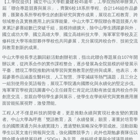
【工學院提供】國立中山大學歡慶建校45週年，工學院熱鬧舉辦第八
屆「聯合專題競賽與展示」，齊聚6校18系所學程、合計146組作品參
賽，匯聚各系所學程學生的創新研究與實作成果，展現在工程教育、跨
領域整合及實務應用上的深厚能量。中山大學工學院聯合專題競賽八年
來累計參賽組數已突破千組，規模持續擴大，除中山學生踴躍參與外，
國立成功大學、國立高雄大學、國立高雄科技大學、海軍軍官學校及正
修科技大學等南部夥伴學校也共同參展，充分展現跨校合作、技術交流
與教育創新的成果。
中山大學校長李志鵬回顧活動創辦初衷，指出此聯合專題展自107年開
辦以來，從跨系合作的實作課程整合，逐步發展為全院規模的研發展示
平臺，體現工學院推動跨域學習與實務教育的堅持與成果。他表示，本
屆參賽作品涵蓋生醫科技、人工智慧、淨零減碳等熱門議題，且三分之
一組別使用全英語報告，展現工學院邁向國際化與永續化的堅定步伐。
海軍軍官學校資訊圖書中心主任鍾育仁肯定此活動有效促進跨校合作與
創意交流，並親自帶領學生參與展示，使學生在學術研究與實務應用層
面皆能拓展視野，激發潛能。
工程人才不僅是科技的開發者，更是推動永續與實現社會改變的實踐
者。中山大學為呼應「雙語教育」及「永續發展」願景，著重於培育學
生的國際溝通力與永續實踐力，透過雙軌策略深化學習成效。活動鼓勵
學生以英文進行簡報與交流，強化國際競爭力；此外也期勉參賽隊伍以
聯合國永續發展目標（SDGs）為主題，使科研成果與全球議題接軌，