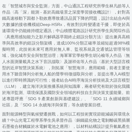
在「智慧城市與安全監測」方面，中山通訊工程研究所學生林凡皓等人
作品〈高「深」能測 - 基於高鐵場景之深度學習接收機設計〉，針對高
鐵高速移動下因都卜勒效應導致通訊品質下降的問題，設計出結合AI與
大數據的接收機模組Deep-HSRx，有效對抗時變通道干擾，即使於高
速環境中仍能維持穩定通訊；中山積體電路設計研究所學生吳閏琮作品
〈具應用感知能力之影片解碼器早期終止錯誤分類方法〉提出兼具高精
準與高效率的錯誤分類架構，達成100%分類正確率並縮短超過98%模
擬時間，此技術未來可應用於無人車、監視系統及交通號誌管理等領
域，強化城市安全與智慧治理；海軍軍官學校學生胡沁榆等人作品〈無
人水面測量載具之水下音訊擷取〉及謝祥佑等人作品〈基於大型語言模
型的近岸智慧決策系統〉，則拓展「智慧海洋」應用範疇，前者主要使
用水下聽音陣列分析無人船的聲學特徵擷取與分析，並提出導入AI模型
以進行即時辨識的可行性；後者結合AI時序海況分析技術及大語言模型
（LLM），建立海洋決策推播系統與知識庫，兩者研究有助於強化我國
於海洋監測、環境保護及國防安全領域的科技自主與決策支援能量。前
述專題呼應「SDG 9 產業創新與基礎建設」、「SDG 11 永續城鄉與
社區」及「SDG 14 永續海洋與保育」等永續發展目標。
面對能源轉型與氣候變遷挑戰，如何以工程技術實現節能減碳與環境永
續？中山光電工程學系學生吳承晉作品〈銅鐵硫化物之電剝離碳黑插層
石墨複合材觸媒於水電解電池之應用〉，以材料結構設計提升氫氣產生