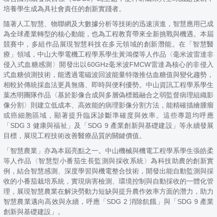
培養學生成為具社會責任的創新實踐者。
隨著人工智慧、物聯網及大數據分析等技術的迅速演進，智慧應用已成
為全球產業轉型的核心動能，也為工程教育帶來全新挑戰與機遇。本屆
競賽中，多組作品展現智慧科技在多元領域的創新潛能。在「智慧醫
療」領域，中山大學電機工程學系學生黃鴻傑等人作品〈毫米波雷達非
侵入式血糖感測〉開發出以60GHz毫米波FMCW雷達為核心的非侵入
式血糖偵測技術，能透過電磁波回波能量特徵推估血糖值與變化趨勢，
相較於傳統採血法更具無痛、即時與便利優勢。中山資訊工程學系學生
葉杰明團隊作品〈基於影像合成與多層偽標籤融合之弱監督病理組織影
像分割〉則建立低成本、高效能的病理影像分割方法，能精確描繪腫瘤
或癌細胞區域，顯著提升臨床診斷準確度與效率。這些專題均呼應
「SDG 3 健康與福祉」及「SDG 9 產業創新與基礎建設」等永續發展
目標，展現工程技術改善醫療品質的關鍵價值。
「智慧農業」亦為本屆亮點之一。中山機械與機電工程學系學生張皓柔
等人作品〈智慧型小番茄生長監測與採收系統〉為科技助農的創新實
例，結合智慧感測、深度學習與機電整合技術，開發出能自動監測與採
收的小番茄栽培系統，實現病害檢測、環境控制與自動採收的一體化管
理，展現智慧農業在解決勞動力短缺與提升農作效率方面的潛力，助力
智慧農業邁向高效與永續，呼應「SDG 2 消除飢餓」與「SDG 9 產業
創新與基礎建設」。