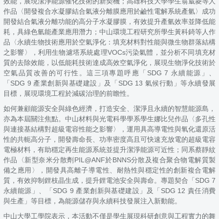
效能，展現潔淨能源催化技術的新契機；高雄科技大學學生翁葳菱等人
作品〈開發複合水凝膠結合氣液分離膜應用於鹼性電解系統產氫〉成功
開發結合氣液分離功能的高分子水凝膠膜，有效提升產氫效率並降低能
耗，具綠色氫能產業應用潛力；中山環境工程研究所學生黃科錡等人作
品〈永續生物技術應用於空氣淨化：填充材料對性能與微生物群落結構
之影響〉，利用生物濾塔系統處理VOCs污染氣體，並分析不同填充材
質的去除效能，以低能耗技術達成高效空氣淨化，展現生物淨化技術於
空氣品質改善的可行性。這三項專題呼應「SDG 7 永續能源」、
「SDG 9 產業創新與基礎建設」及「SDG 13 氣候行動」等永續發展
目標，展現環境工程於減碳治理的前瞻性。
如何兼顧能源安全與綠色經濟，打造安全、潔淨且永續的智慧能源島，
亦為本屆關注焦點。中山材料與光電科學學系學生娜比兒作品〈多孔性
與連接基結構對超級電容性能之影響〉，運用具高導電性與氧化還原活
性的共軛高分子，開發壽命長、功率密度高且可快速充放電的超級電容
電極材料，有助穩定再生能源系統並提升潔淨能源可近性；同系蔡靜紋
作品〈新型奈米分散劑PIL@ANF於BNNS分散及複合聚合物電解質製
備之應用〉，開發具高離子導電性、耐熱性與穩定性的創新複合電解
質，有效抑制鋰枝晶生成，提升鋰電池安全與壽命。專題契合「SDG 7
永續能源」、「SDG 9 產業創新與基礎建設」及「SDG 12 責任消費
與生產」等目標，為能源儲存與永續科技發展注入新動能。
中山大學工學院表示，本活動不僅是學生展現科研創意與工程實力的舞