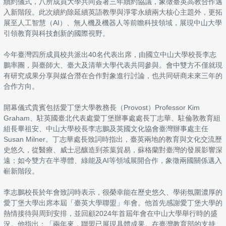
續約儀式，八所成員大學共同簽署三年續約協議，象徵臺英高教合作邁
入新階段。此次續約除延續英語教學與淨零永續兩大核心主題外，更拓
展至人工智慧（AI）、無人機及機器人等前瞻科技領域，展現中山大學
引領教育與科技創新的國際視野。
今年臺灣四所成員校共派出40名代表出席，由國立中山大學校長李志
鵬率團，與臺師大、臺大及清華大學代表共同參與。會中雙方不僅就現
有研究成果分享與媒合潛在合作對象進行討論，也共同研商未來三年的
合作方向。
開幕儀式貴賓包括愛丁堡大學教務長（Provost）Professor Kim
Graham、駐英國臺北代表處愛丁堡辦事處處長丁志華、駐倫敦教育組
組長畢祖安、中山大學校長李志鵬及英國文化協會臺灣辦事處主任
Susan Milner。丁志華處長致詞時指出，臺英兩地的教育與文化交流歷
史悠久，從醫療、威士忌釀造到茶葉貿易，蘇格蘭對臺灣的發展影響深
遠；如今雙方在半導體、綠能及AI等領域展開合作，象徵兩國關係邁入
嶄新階段。
李志鵬校長於年會致詞時表示，很榮幸能在歷史悠久、學術氛圍濃厚的
愛丁堡大學出席本屆「臺英大學聯盟」年會。他首先感謝愛丁堡大學的
熱情接待與周到安排，並回顧2024年首屆年會在中山大學舉行時的盛
況。他指出：「兩年來，聯盟已展現具體成果。在臺灣教育部的支持