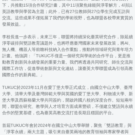
下，共推動15項合作研究計畫，其中11項聚焦綠能與淨零解方，4項以
英語教學與學習為主題；此外，已有27位教師與27位學生完成互訪與
交流。這些成果不僅拓展了我們的學術視野，也為聯盟各校帶來實質的
發展效益。」
李校長進一步表示，未來三年，聯盟將持續深化臺英研究合作，除延續
淨零碳排與雙語教育議題外，也將呼應臺灣國家未來發展政策，將AI、
無人機、機器人等前瞻科技納入合作重點，推動跨領域研究與青年培力
計畫。他強調：「TUKUC不僅是一個研究與學術的合作平台，更是推
動教育創新與永續發展的重要力量。我們將透過共同研究、師生交流與
國際工作坊，促進學術創新與文化連結，讓臺英大學聯盟成為引領高教
國際合作的新典範。」
TUKUC於2023年11月在愛丁堡大學正式成立，由國立中山大學、臺灣
大學、清華大學及臺灣師範大學與英國的愛丁堡大學、利物浦大學、新
堡大學及西蘇格蘭大學共同簽約，開啟跨國八校的深度合作。短短兩年
間，聯盟在研究、教學與人才培育方面成果豐碩，不僅建立雙語與永續
合作的堅實基礎，也為臺英高教交流打造長期且穩固的平台。
首屆TUKUC年會於2024年在國立中山大學舉辦，聚焦「雙語教育」與
「淨零永續」兩大主題，吸引來自臺英兩地的教育領袖與專家學者與