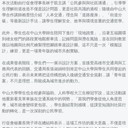
本次活動由行促會理事長林于凱主講「公民參與與社區溝通」，引導學
生理解街道改造不僅是設計問題，更是社區共識的過程；隨後由中山大
學合作講師賴昱愷介紹「人本交通」理念與「道路瘦身」、「街道分
級」等最新設計手法，讓學生理解安全、效率與環境並重的交通哲學。
此外，學生也在中山大學師生陪同下進行「現地踏查」，沿著五福圓環
到雄女校門的路段實地觀察車流，記錄問題與潛在風險，並在回到教室
後以地圖與比例尺繪製理想腳踏車道設計圖。這不只是一次「模擬設
計」練習，更是一場青年版的城市共創實驗。
在成果發表階段，學生們一一展示設計方案，並接受高雄市交通局與工
務局代表的回饋。交通局長張淑娟特別肯定中山大學與學生共同發起的
公民行動，表示未來將把這些構想納入後續交通安全規劃，讓「青年提
案」不只是理想，而能成為城市進步的動力。
中山大學學生也全程參與協助。人科學程大三生柳冠宇說，這次活動讓
他重新看見單車族在交通系統中的弱勢，「當我們學會從他人角度思
考，城市就會變得更包容。」學生顏紹育則感嘆，從課堂知識到社區行
動的轉化，是一次深刻的公民學習。
行促會秘書長簡子祥在總結時表示，這場工作坊的最大意義，不僅是培