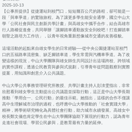
2025-10-13
【公事所提供】從捷運站到校門口，短短幾百公尺的路程，卻可能是一
段「與車爭道」的驚險旅程。為了讓更多學生能安全通學，國立中山大
學「公民社會與民主創新共學計畫」與高雄女中攜手合作，結合高雄市
行人路權促進會，共同舉辦「讓腳踏車通勤族安全到校吧！打造腳踏車
朝聖之路培力工作坊」，以青年視角重新想像城市交通的友善樣貌。
這場活動的起點來自雄女學生的日常經驗──從中央公園捷運站至校門
口的五福路車流密集、缺乏腳踏車道，學生常需與汽機車爭道。為了改
變這樣的現況，中山大學團隊與雄女師生共同設計出這場跨校、跨領域
的實作課程，透過公民教育與參與式規劃，引導青年從問題觀察到實際
提案，用知識和創意介入公共議題。
中山大學公共事務管理研究所教授、共學計畫主持人彭渰雯指出，非常
欣慰看到雄女學生主動提出公共議題並採取行動，這正是中山大學長期
推動「學用合一、公民行動」的最佳示範。她指出，這樣的合作不僅讓
高中生理解城市治理的過程，也呼應中山大學推動的「社會實踐大學」
精神，將學術研究轉化為具體社會行動，助力城市永續發展。高雄女中
校長鄭文儀也肯定學生在中山大學團隊協助下展現的行動力，認為青年
走進社會現場、學習公民參與，是教育最有力量的延伸。