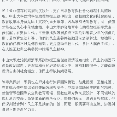
民主並非僅存於高層制度設計，更在日常教育與社會化過程中具體展
現。中山大學西灣學院助理教授王啟仲指出，從校園文化到社會經驗，
教育改革本身就是民主實踐的重要環節，因為唯有透過教育，民主價值
才能在公民心中落地生根。中山大學師資培育中心助理教授張宇慧進一
步提醒，在數位世代，平臺推播與淺層參與正深刻影響青少年的價值判
斷，若教育無法引導，他們的民主素養將被動受制於演算法。她強調，
教育的任務不只是傳授知識，更是協助年輕世代「拿回大腦自主權」，
在人際互動與公共參與中體現民主精神。
中山大學政治與經濟學系副教授王俊傑從經濟視角指出，民主的穩固不
僅是政治課題，更深深植根於經濟結構之中。唯有制度健全，才能保障
經濟自由與社會穩定，使民主得以持續發展。
除專業探討，學員也在戶外進行漆彈團隊挑戰，彼此提醒、互相掩護，
在實戰合作中學習如何兼顧效率與安全，並親身體驗民主防衛的精神。
整體營隊從國際安全到教育現場，從數位媒介到制度設計，不同領域的
觀點激烈交鋒，激盪出新的思考火花。學員們表示，透過參與營隊，他
們深刻體會到：民主不是抽象的口號，而是一股需要藉由交流、辯證與
實踐不斷更新的力量。