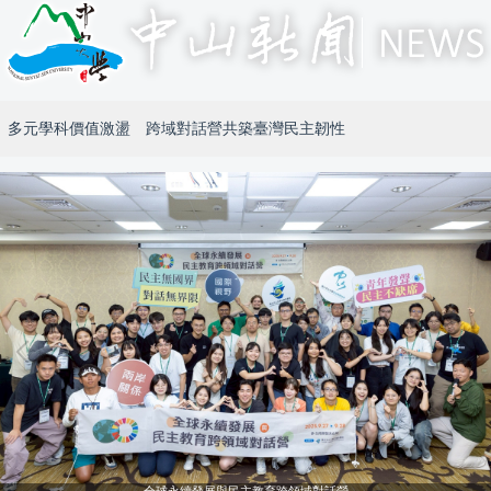
多元學科價值激盪 跨域對話營共築臺灣民主韌性
全球永續發展與民主教育跨領域對話營