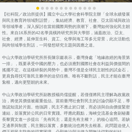
【社科院／政治所提供】國立中山大學社會科學院主辦「全球永續發展
與民主教育跨領域對話營」，集結經濟、教育、社會、亞太區域與政治
等領域學者，深入探討在當前國際局勢的浪潮下，臺灣如何強化民主韌
性。來自16系所的42名學員橫跨研究所與大學部，涵蓋政治、亞太、
社會、經濟，延伸至生科、資工、化學與海工等多元背景，此次活動也
與跨領域學生對話，一同發想研究主題與因應之道。
中山大學政治學研究所所長陳宗巖表示，臺灣身處「地緣政經的海景第
一排」，既要承受中國的壓力，也必須應對國際社會在利益與價值間的
搖擺不定。在這樣碎裂的局勢中，臺灣不僅是全球民主韌性的試金石，
更肩負尋找可靠民主夥伴的迫切任務。唯有不斷對話，民主才能在臺灣
紮根，邁向更堅韌的未來。
中山大學政治學研究所副教授楊尚儒提醒，若僅僅將民主理解為政黨政
治，將使其價值被嚴重低估。當前臺灣社會對民主的討論仍顯不足，導
致認知流於片面。他強調，民主不應止於口號，而必須與自由價值緊密
連結，並落實於公民的日常實踐。呼應此觀點，海峽交流基金會副秘書
長黎寶文進一步提出「先有民主，還是先有主權？」的核心追問。若缺
乏邊界與制度，民主難以落實，多數統治也將失去根基。此問題迫使人
們正視民主防衛的現實困境，凸顯政治與法律之間無法切割的糾結。