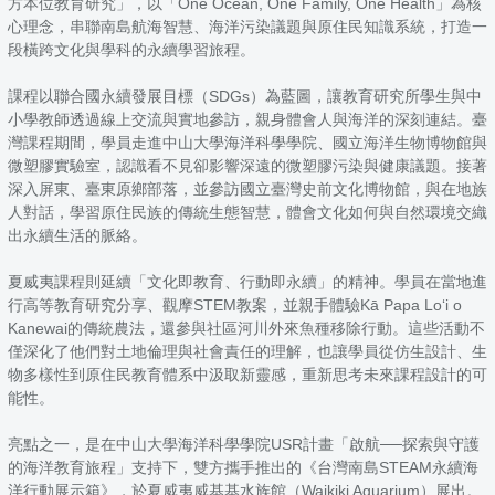
方本位教育研究」，以「One Ocean, One Family, One Health」為核
心理念，串聯南島航海智慧、海洋污染議題與原住民知識系統，打造一
段橫跨文化與學科的永續學習旅程。
課程以聯合國永續發展目標（SDGs）為藍圖，讓教育研究所學生與中
小學教師透過線上交流與實地參訪，親身體會人與海洋的深刻連結。臺
灣課程期間，學員走進中山大學海洋科學學院、國立海洋生物博物館與
微塑膠實驗室，認識看不見卻影響深遠的微塑膠污染與健康議題。接著
深入屏東、臺東原鄉部落，並參訪國立臺灣史前文化博物館，與在地族
人對話，學習原住民族的傳統生態智慧，體會文化如何與自然環境交織
出永續生活的脈絡。
夏威夷課程則延續「文化即教育、行動即永續」的精神。學員在當地進
行高等教育研究分享、觀摩STEM教案，並親手體驗Kā Papa Loʻi o
Kanewai的傳統農法，還參與社區河川外來魚種移除行動。這些活動不
僅深化了他們對土地倫理與社會責任的理解，也讓學員從仿生設計、生
物多樣性到原住民教育體系中汲取新靈感，重新思考未來課程設計的可
能性。
亮點之一，是在中山大學海洋科學學院USR計畫「啟航──探索與守護
的海洋教育旅程」支持下，雙方攜手推出的《台灣南島STEAM永續海
洋行動展示箱》，於夏威夷威基基水族館（Waikiki Aquarium）展出。