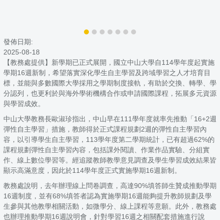
發佈日期:
2025-08-18
【教務處提供】新學期已正式展開，國立中山大學自114學年度起實施
學期16週新制，希望落實深化學生自主學習及跨域學習之人才培育目
標，並能與多數國際大學採用之學期制度接軌，有助於交換、轉學、學
分認列，也更利於與海外學術機構合作或申請國際課程，拓展多元資源
與學習成效。
中山大學教務長歐淑珍指出，中山早在111學年度就率先推動「16+2週
彈性自主學習」措施，教師得於正式課程規劃2週的彈性自主學習內
容，以引導學生自主學習，113學年度第二學期統計，已有超過62%的
課程規劃彈性自主學習內容，包括課外閱讀、作業作品實驗、分組實
作、線上數位學習等。經追蹤教師教學意見調查及學生學習成效結果皆
顯示高滿意度，因此於114學年度正式實施學期16週新制。
教務處說明，去年辦理線上問卷調查，高達90%填答師生贊成推動學期
16週制度，並有68%填答者認為實施學期16週能夠提升教師規劃及學
生參與其他教學相關活動，如微學分、線上課程等意願。此外，教務處
也辦理推動學期16週說明會，針對學習16週之相關配套措施進行說