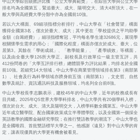
中山大學綜合績效評比獲「公立大學典範獎」，在綜合大學與公立大學
排名均為全國第五，緊追臺大、成大、陽明交大、清大4所頂大，在一
般大學與高經費大學分類中亦為全國前10強。
若以六大構面、69細項指標分析排行，中山大學在「社會聲望」構面
獲得全國第3名，僅次於臺大、成大；其中更在「學校提供之平均助學
金額（自籌經費）」細項指標奪冠，平均每名學生達32686元，展現學
校關懷學生需求的用心；「國際化程度」構面亦僅次於成大、臺大，位
居第3。其餘在「學術成就」、「教學能量」、「產學績效」等構面，
以及由全臺大學126所大學正、副校長及行政單位一級主管互評，共
412份問卷的「大學互評排行榜」總體競爭力評比結果，均排名於全國
前10強。若細究14大領域，中山大學在商業管理領域排名第3（南部第
1）、社會及行為科學領域亦躋身前五強（南部第1），文史哲、自然
數學及統計、資訊通訊科技及服務領域，均名列全台前8強。
中山大學校長李志鵬表示，建校45年的中山大學，近年的校務成長有
目共睹。2025年QS世界大學學科排名，中山大學共有20個學科入榜，
僅次於台大、成大、清大及陽明交大，入榜學科數全國第五。中山大學
近年成立醫學院、配合國家政策成立半導體學院，以及全國第一個採全
英語教學的國際金融研究學院；在推行雙語教學的潮流下，中山大學也
是全國唯四、首批雙語標竿大學之一。他感謝《遠見》對中山大學的肯
定，讓表現優異的大學更有機會被看見。