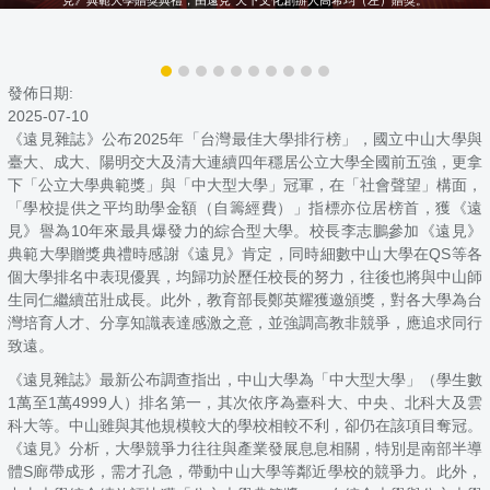
發佈日期:
2025-07-10
《遠見雜誌》公布2025年「台灣最佳大學排行榜」，國立中山大學與
臺大、成大、陽明交大及清大連續四年穩居公立大學全國前五強，更拿
下「公立大學典範獎」與「中大型大學」冠軍，在「社會聲望」構面，
「學校提供之平均助學金額（自籌經費）」指標亦位居榜首，獲《遠
見》譽為10年來最具爆發力的綜合型大學。校長李志鵬參加《遠見》
典範大學贈獎典禮時感謝《遠見》肯定，同時細數中山大學在QS等各
個大學排名中表現優異，均歸功於歷任校長的努力，往後也將與中山師
生同仁繼續茁壯成長。此外，教育部長鄭英耀獲邀頒獎，對各大學為台
灣培育人才、分享知識表達感激之意，並強調高教非競爭，應追求同行
致遠。
《遠見雜誌》最新公布調查指出，中山大學為「中大型大學」（學生數
1萬至1萬4999人）排名第一，其次依序為臺科大、中央、北科大及雲
科大等。中山雖與其他規模較大的學校相較不利，卻仍在該項目奪冠。
《遠見》分析，大學競爭力往往與產業發展息息相關，特別是南部半導
體S廊帶成形，需才孔急，帶動中山大學等鄰近學校的競爭力。此外，