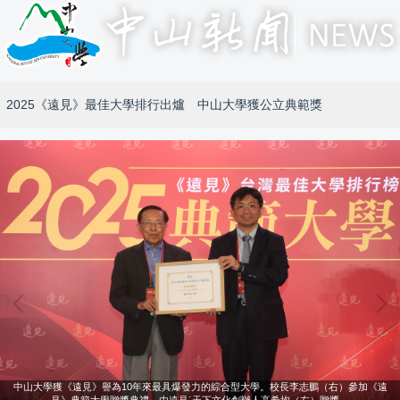
2025《遠見》最佳大學排行出爐 中山大學獲公立典範獎
中山大學獲《遠見》譽為10年來最具爆發力的綜合型大學。校長李志鵬（右）參加《遠
見》典範大學贈獎典禮，由遠見˙天下文化創辦人高希均（左）贈獎。