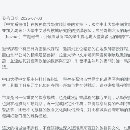
發佈日期:
2025-07-03
【中文系提供】在教務處共學實踐計畫的支持下，國立中山大學中國文
並加入馬來亞大學中文系與檳城研究院的授課教師，展開為期六天的海
（bazaar）主題報告，引領跨系所20名學生實地走入豐富多元的國
遊學課程中有三日為密集式課程，邀請到五位精彩的在地教師講授課程
龍山堂邱公司的精緻建築藝術；拉曼大學中文系老師陳愛梅則展現嚴謹
題，並連結其對國際政治的觀察與思辨，引發學生熱烈的提問討論；馬
語。
中山大學中文系主任杜佳倫指出，學生在喬治市世界文化遺產區內的潮
察，具體了解多元文化如何在同一座城市共存與對話。這些密集課程讓
市集是另一個重要的觀察場域，也是此次計畫課程的核心主題，活動安排學生
也與在地攤商互動對話，逐一完成限定性任務，並將觀察所得的巴剎特
營故事、比較不同族群的飲食文化與民俗風情、對比檳城與台灣市場的
槤與細微口感的難得體驗。
這次的檳城遊學課程，不僅讓師生深入認識馬來西亞的族群與文化，也