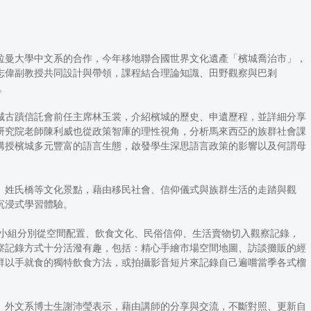
拉曼大學中文系的合作，今年移地聯合國世界文化遺產「檳城喬治市」，
志偉副教授共同設計與帶領，課程結合理論知識、田野觀察與巴剎
。
城古蹟信託會前任主席林玉裳，介紹檳城的歷史、申遺歷程，並詳細分享
研究院老師陳利威也從政策智庫的理性視角，分析馬來西亞的族群社會課
講授檳城多元豐富的語言生態，啟發學生深思語言政策的影響以及何謂母
、姓氏橋等文化景點，藉由移民社會、信仰儀式與族群生活的走踏與觀
沉浸式學習體驗。
記錄，小組分別從空間配置、飲食文化、民俗信仰、生活賣物切入觀察記錄，
察記錄方式十分活潑有趣，包括：精心手繪市場空間地圖、訪談攤販的經
群以手就食的獨特飲食方法，或拍攝影音短片來記錄自己遍嚐當季各式榴
。外文系博士生謝沛瑩表示，藉由講師的分享與交流，不斷對照、更新自