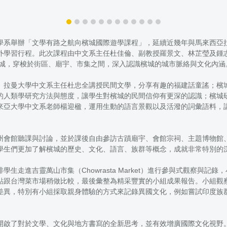
學系舉辦「文學有路之航向檳城國際遊學課程」，延續近幾年與馬來西亞
外學習行程。此次課程由中文系主任杜佳倫、副教授羅景文、林芷瑩及鍾
際古城，穿梭於街區、廟宇、市集之間，深入認識檳城的城市脈絡與文化內涵
。拉曼大學中文系主任杜忠全講授民間文學，分享有趣的福建話童謠；檳
的人類學研究方法與態度，讓學生對檳城的民間信仰有更深的認識；檳城
來亞大學中文系老師楊迎楹，運用生動的語言景觀以及活潑的詞彙語料，
州會館聽課與討論，並於課後自由參訪古蹟廟宇、會館宗祠、主題博物館
學生們更加了解檳城的歷史、文化、語言、族群等概念，成就非常特別的
走進吉靈萬山市集（Chowrasta Market）進行參與式觀察與
點跟台灣菜市場稍做比較，最後彙整為精采豐實的小組成果報告。小組觀
差異，特別有小組採取親身體驗的方式來記錄異國文化，例如嘗試印度族
開啟了對於文學、文化與地方書寫的全新思考，並有效增廣國際文化視野