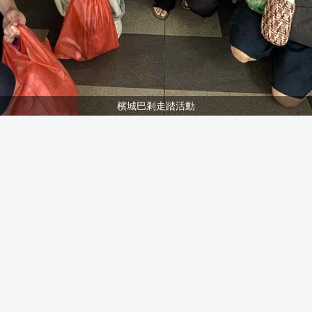
檳城巴剎走踏活動