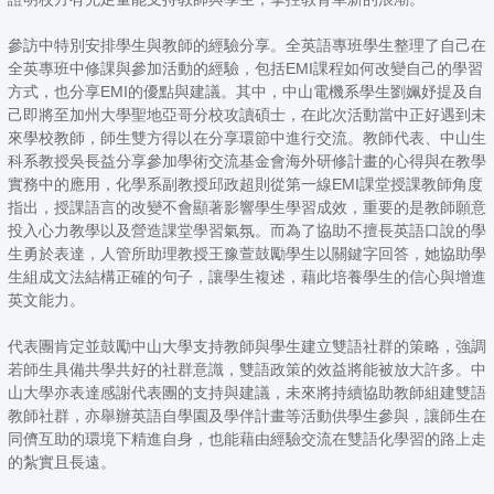
參訪中特別安排學生與教師的經驗分享。全英語專班學生整理了自己在
全英專班中修課與參加活動的經驗，包括EMI課程如何改變自己的學習
方式，也分享EMI的優點與建議。其中，中山電機系學生劉姵妤提及自
己即將至加州大學聖地亞哥分校攻讀碩士，在此次活動當中正好遇到未
來學校教師，師生雙方得以在分享環節中進行交流。教師代表、中山生
科系教授吳長益分享參加學術交流基金會海外研修計畫的心得與在教學
實務中的應用，化學系副教授邱政超則從第一線EMI課堂授課教師角度
指出，授課語言的改變不會顯著影響學生學習成效，重要的是教師願意
投入心力教學以及營造課堂學習氣氛。而為了協助不擅長英語口說的學
生勇於表達，人管所助理教授王豫萱鼓勵學生以關鍵字回答，她協助學
生組成文法結構正確的句子，讓學生複述，藉此培養學生的信心與增進
英文能力。
代表團肯定並鼓勵中山大學支持教師與學生建立雙語社群的策略，強調
若師生具備共學共好的社群意識，雙語政策的效益將能被放大許多。中
山大學亦表達感謝代表團的支持與建議，未來將持續協助教師組建雙語
教師社群，亦舉辦英語自學園及學伴計畫等活動供學生參與，讓師生在
同儕互助的環境下精進自身，也能藉由經驗交流在雙語化學習的路上走
的紮實且長遠。