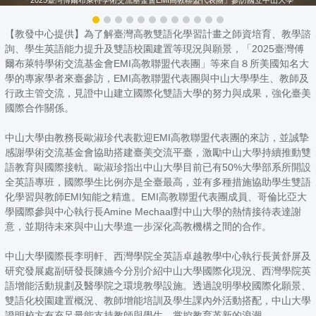
【教發中心提供】為了解臺灣高教雙語化學習計畫之師資培育、教學諮
詢、學生英語能力提升及雙語校園建置等現況與願景，「2025臺灣傅
爾布萊特學術交流基金會EMI高教聯盟代表團」等來自８所美國知名大
學的專家學者來臺參訪，EMI高教聯盟代表團與中山大學學生、教師及
行政主管交流，見證中山建立國際化雙語大學的努力與成果，強化臺美
國際合作關係。
中山大學由教務長歐淑珍代表歡迎EMI高教聯盟代表團的來訪，並誠摯
感謝學術交流基金會協助搭建臺美交流平臺，激勵中山大學持續推動雙
語教育與國際接軌。歐淑珍指出中山大學目前已有50%大學部系所開設
全英語專班，國際學生比例亦是全臺最高，並有多種措施協助學生雙語
化學習與教師EMI知能之精進。EMI高教聯盟代表團成員、哥倫比亞大
學國際參與中心執行長Amine Mechaal對中山大學的熱情接待表達謝
意，並期待未來與中山大學進一步深化高教機構之間的合作。
中山大學國際長李明軒、西灣學院全英語卓越教學中心執行長黃舒屏及
研究發展處副研發長陳嬿今分別介紹中山大學國際化現況、西灣學院英
語增能活動規劃及醫學院之環境教學設施。透過說明學校國際化願景、
雙語化校園建置概況、教師增能培訓及學生課內外活動搭配，中山大學
證明校方有充足量能支持教師與學生，掌控教育革新的浪潮。