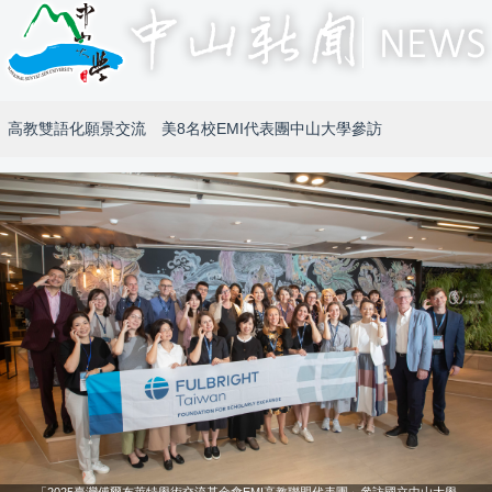
高教雙語化願景交流 美8名校EMI代表團中山大學參訪
「2025臺灣傅爾布萊特學術交流基金會EMI高教聯盟代表團」參訪國立中山大學