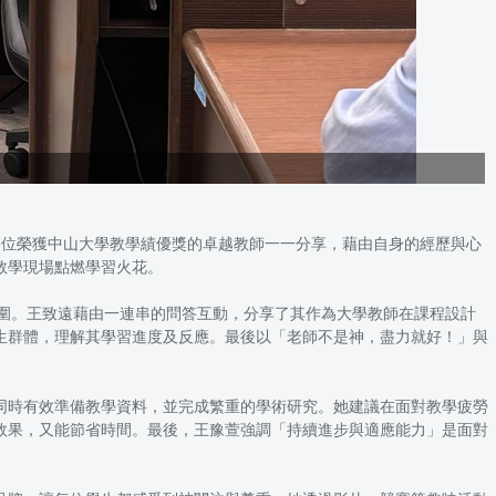
3位榮獲中山大學教學績優獎的卓越教師一一分享，藉由自身的經歷與心
教學現場點燃學習火花。
氛圍。王致遠藉由一連串的問答互動，分享了其作為大學教師在課程設計
生群體，理解其學習進度及反應。最後以「老師不是神，盡力就好！」與
同時有效準備教學資料，並完成繁重的學術研究。她建議在面對教學疲勞
效果，又能節省時間。最後，王豫萱強調「持續進步與適應能力」是面對