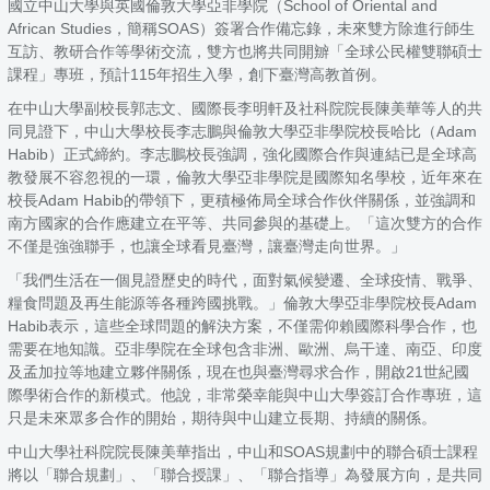
國立中山大學與英國倫敦大學亞非學院（School of Oriental and
African Studies，簡稱SOAS）簽署合作備忘錄，未來雙方除進行師生
互訪、教研合作等學術交流，雙方也將共同開辧「全球公民權雙聯碩士
課程」專班，預計115年招生入學，創下臺灣高教首例。
在中山大學副校長郭志文、國際長李明軒及社科院院長陳美華等人的共
同見證下，中山大學校長李志鵬與倫敦大學亞非學院校長哈比（Adam
Habib）正式締約。李志鵬校長強調，強化國際合作與連結已是全球高
教發展不容忽視的一環，倫敦大學亞非學院是國際知名學校，近年來在
校長Adam Habib的帶領下，更積極佈局全球合作伙伴關係，並強調和
南方國家的合作應建立在平等、共同參與的基礎上。「這次雙方的合作
不僅是強強聯手，也讓全球看見臺灣，讓臺灣走向世界。」
「我們生活在一個見證歷史的時代，面對氣候變遷、全球疫情、戰爭、
糧食問題及再生能源等各種跨國挑戰。」倫敦大學亞非學院校長Adam
Habib表示，這些全球問題的解決方案，不僅需仰賴國際科學合作，也
需要在地知識。亞非學院在全球包含非洲、歐洲、烏干達、南亞、印度
及孟加拉等地建立夥伴關係，現在也與臺灣尋求合作，開啟21世紀國
際學術合作的新模式。他說，非常榮幸能與中山大學簽訂合作專班，這
只是未來眾多合作的開始，期待與中山建立長期、持續的關係。
中山大學社科院院長陳美華指出，中山和SOAS規劃中的聯合碩士課程
將以「聯合規劃」、「聯合授課」、「聯合指導」為發展方向，是共同