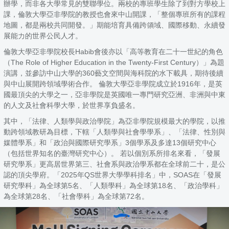
辦學，而非各大學常見的雙聯學位。兩校的專班學生除了到對方學校上
課，倫敦大學亞非學院的教授也會來中山開課，「整個專班所有的課程
地圖，都是兩校共同開發。」期能培育具備跨領域、國際移動、永續發
展能力的世界公民人才。
倫敦大學亞非學院校長Habib會後亦以「高等教育在二十一世紀的角色
（The Role of Higher Education in the Twenty-First Century）」為題
演講，並參訪中山大學的360藝文空間與海科院的水下載具，期待後續
與中山展開跨領域學術合作。 倫敦大學亞非學院成立於1916年，是英
國最頂尖的大學之一，亞非學院是英國唯一專門研究亞洲、非洲與中東
的人文及社會科學大學，於世界享負盛名。
其中，「法律、人類學與政治學院」為亞非學院規模最大的學院，以推
動跨領域教研為目標，下轄「人類學與社會學學系」、「法律、性別與
媒體學系」和「政治與國際研究學系」3個學系及多達13個研究中心
（包括世界知名的臺灣研究中心）。 若以個別系所排名來看，「發展
研究學系」更高居世界第三、社會系與政治學系都在全球前二十，是公
認的頂尖學府。「2025年QS世界大學學科排名」中，SOAS在「發展
研究學科」為全球第5名、「人類學科」為全球第18名、「政治學科」
為全球第28名、「社會學科」為全球第72名。