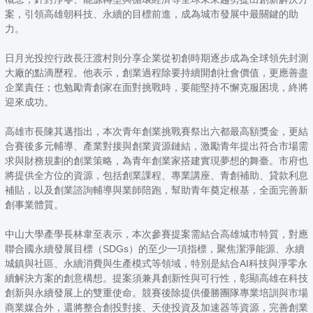
案，引領高雄朝科技、永續的目標前進，成為城市發展中最關鍵的助
力。
日月光投控行政長汪渡村則分享企業從初創時期逐步成為全球領先封測
大廠的點滴歷程。他表示，創業過程除要持續開創社會價值，更應善盡
企業責任；也勉勵青創家在面對挑戰時，要能堅持不懈克服困境，終將
迎來成功。
高雄市長陳其邁指出，本次青年創業挑戰賽祭出六都最高額獎金，更結
合賽後多元輔導、產業對接與創業資源鏈結，激勵青年提出符合市場需
求與財務規劃的創業策略，為青年創業家搭建實現夢想的舞臺。市府也
將提供全方位的資源，包括創業課程、專業講座、青創補助、貸款利息
補貼，以及創業諮詢輔導與業師陪跑，幫助青年奠定根基，全面完善新
創事業體質。
中山大學產學長林韋至表示，本次參賽提案需結合高雄城市特質，對應
聯合國永續發展目標（SDGs）的至少一項指標，聚焦潔淨能源、永續
城鎮與社區、永續消費與生產模式等領域，特別是結合AI科技與淨零永
續解決方案的創意構想。提案須兼具創新性與可行性，彰顯高雄在科技
創新與永續發展上的雙重使命。競賽後除提供優勝團隊專業培訓與市場
商業媒合外，還將整合創投對接、天使投資及加速器等資源，完善創業