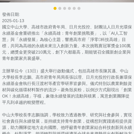
發佈日期:
2025-01-13
國立中山大學、高雄市政府青年局、日月光投控、財團法人日月光環保
永續基金會重磅推出「永續高雄：青年創業挑戰賽」，以「AI人工智
慧」與「永續發展」為核心主題，響應高市府「淨零科技高雄」目
標，共同為高雄的永續未來注入創新力量。本次挑戰賽冠軍獎金100萬
元，總獎金更突破210萬元，創下六都最高，期能號召全國新創企業與
青年創業家共襄盛舉。
主辦單位今（13日）盛大舉行啟動儀式，包括高雄市長陳其邁、中山
大學校長李志鵬、高市府青年局局長張以理、日月光投控行政長兼環保
永續基金會執行長汪渡村等產官學研界皆參與。儀式特別以農業剩餘資
材與碳化循環材料製作的流沙－菱角殼炭粉，以倒沙方式顯現出「創業
OK！永續高雄」字樣，象徵永續發展的流動與積累，寓意創業團隊從
平凡到卓越的蛻變歷程。
中山大學校長李志鵬強調，學校致力透過教學、研究與社會參與，實現
社會責任與永續發展，並持續支持青年創業，從構想到實踐過程提供資
源，助力團隊從地方走向國際。他呼籲青年創業家結合科技創新與永續
概念，針對淨零、能源轉型與循環經濟等全球未來趨勢提出創新解決方