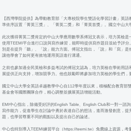
【西灣學院提供】為帶動教育部「大專校院學生雙語化學習計畫」英語教
準依序設置「菁英三獎」、「菁英二獎」和「菁英首獎」。國立中山大學
此次獲得菁英二獎肯定的中山大學應用數學系傅冠文表示，培力英檢是
使用TEEMI平台進行口說與寫作練習，能即時提供寫作題目並給予評分。
別是在提升「聽」、「說」能力方面。傅冠文指出，「說」和「寫」是他認
讓他學會了如何更有效地運用英語進行溝通。
之前也參加過全民英檢和多益考試的傅冠文認為，培力英檢在學術用語
展提供正向支持，增加競爭力。他也鼓勵即將參加培力英檢的學生們，
國立中山大學全英語卓越教學中心自112學年度以來，積極配合教育部雙
基金會等國際團隊合作，精心調整並擴展英語增能活動。
EMI中心指出，除備受好評的English Table、English Club和
寫作能力，促進學生在討論中勇於表達自己的想法，進而激發創意，提升寫作
題，也學習尊重不同的觀點以及提出自己的論述。
中心也特別導入TEEMI練習平台（https://teemi.tw）免