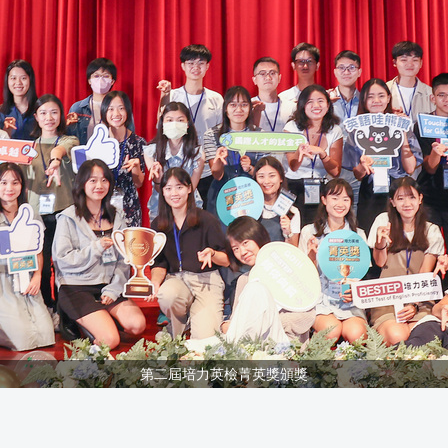
第二屆培力英檢菁英獎頒獎