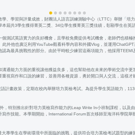
學、學習與評量成效，財團法人語言訓練測驗中心（LTTC）舉辦「培力英
本屆共3學生獲得菁英二獎、34位學生獲菁英三獎佳績，彰顯學生在英
一個測試英語實力的良好機會，且學校免費提供考試機會，老師們也積極
此外他也廣泛利用YouTube觀看科學內容和外國Vlog，並運用Chat
為最具挑戰性的部分。由於平時較少練習這兩項能力，他採用TEEMI及
和溝通能力方面的重視讓他獲益良多，這也幫助他在未來的學術交流中更
要重視寫作和口說的練習，並善用各種資源，勇於開口與人交流，這樣才
語計畫政策，定期在校內舉辦培力英檢考試。為提升學生英語能力，113學
一對一諮詢外，特別推出針對培力英檢寫作能力的Leap Write In小班制課程，以及
技能。本學期開始，International Forum首次移師至海洋科
費線上資源，考量大專學生在學術環境中所面臨的挑戰，提供符合培力英檢考試