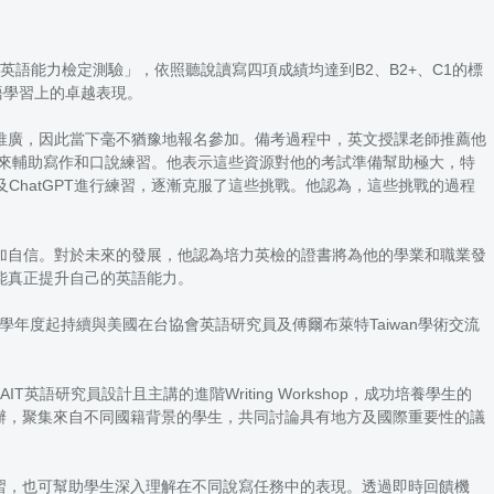
語能力檢定測驗」，依照聽說讀寫四項成績均達到B2、B2+、C1的標
語學習上的卓越表現。
推廣，因此當下毫不猶豫地報名參加。備考過程中，英文授課老師推薦他
GPT來輔助寫作和口說練習。他表示這些資源對他的考試準備幫助極大，特
ChatGPT進行練習，逐漸克服了這些挑戰。他認為，這些挑戰的過程
加自信。對於未來的發展，他認為培力英檢的證書將為他的學業和職業發
能真正提升自己的英語能力。
年度起持續與美國在台協會英語研究員及傅爾布萊特Taiwan學術交流
由AIT英語研究員設計且主講的進階Writing Workshop，成功培養學生的
學院舉辦，聚集來自不同國籍背景的學生，共同討論具有地方及國際重要性的議
題型的練習，也可幫助學生深入理解在不同說寫任務中的表現。透過即時回饋機