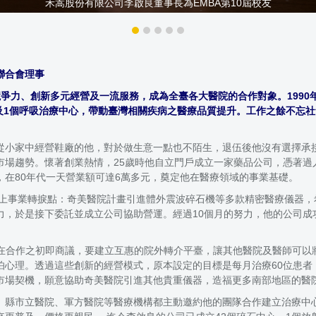
禾嵩股份有限公司李啟良董事長為EMBA第10屆校友
聯合會理事
爭力、創新多元經營及一流服務，成為全臺各大醫院的合作對象。199
心及1個呼吸治療中心，帶動臺灣相關疾病之醫療品質提升。工作之餘不忘
從小家中經營鞋廠的他，對於做生意一點也不陌生，退伍後他沒有選擇承
市場趨勢。懷著創業熱情，25歲時他自立門戶成立一家藥品公司，憑著過
在80年代一天營業額可達6萬多元，奠定他在醫療領域的事業基礎。
遇上事業轉捩點：奇美醫院計畫引進體外震波碎石機等多款精密醫療儀器
力，於是接下委託並成立公司協助營運。經過10個月的努力，他的公司成
方在合作之初即商議，要建立互惠的院外轉介平臺，讓其他醫院及醫師可以
心理。透過這些創新的經營模式，原本設定的目標是每月治療60位患者
市場契機，願意協助奇美醫院引進其他貴重儀器，造福更多南部地區的醫
、縣市立醫院、軍方醫院等醫療機構都主動邀約他的團隊合作建立治療中