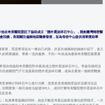
0年他在奇美醫院委託下協助成立「體外震波碎石中心」，開創臺灣精密醫
社會回饋，長期關注偏鄉地區醫療發展，並為母校中山提供清寒獎助學
接家業，而是希望走出一條自己的路，於是在做藥師的姊姊介紹下，進入
人的商業腦袋、專業一流的服務，不到一年就成為臺南奇美醫院最重要
，希望由他協助奇美醫院對外募資成立體外震波碎石中心。李啟良雖然沒
功自德國西門子引進最新的體外震波碎石機，成為全臺第一個精密醫療
將患者轉介到碎石中心進行治療，使更多患者都能受益於這臺頂尖設
，但開業第一個月就收治超過300人，成功打響奇美醫院體外震波碎石中
院及患者。
心；拓展事業版圖的同時，他也不斷思考產品創新並優化經營模式，一方