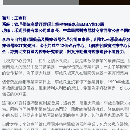
類別：工商類
系級：管理學院高階經營碩士學程在職專班EMBA第10屆
現職：禾嵩股份有限公司董事長、中華民國醫療器材商業同業公會全國
李啟良目前是3間藥品及醫療儀器代理公司董事長，創業以來憑著產品競
療儀器BOT案先河。迄今共成立42個碎石中心、1個放射腫瘤治療中
金，亦贊助支持國內醫學研究發展，對於推動臺灣醫療進步不遺餘力。
【校責中心提供】「初生之犢不畏虎」可說是李啟良創業的最佳寫照。
臺南最大的藥品中盤商當業務，一面學習藥品專業知識，一面了解醫療
的合作夥伴。為了擴大服務，李啟良後來又在醫院旁開設一家實體藥局，
儘管藥品經銷事業蒸蒸日上，李啟良並沒有停下創業腳步。1990年他
有接觸過醫療儀器，但秉持利人利己的想法，希望為家鄉醫療盡一份心
儀器的BOT案。
這項BOT對於臺灣醫療制度發展，還有另一層重大意義：李啟良和院
備。同時他們將手術從住院改為門診，藉此縮短醫療流程、降低病患害怕
心的名號，並促進南部地區醫療資源的整合優化。其他廠商也因為看見
自此之後，李啟良開啟代理國外精密醫療儀器的事業，包含公私立醫院