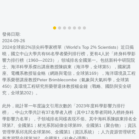
發佈日期:
2024-09-26
2024全球前2%頂尖科學家榜單（World's Top 2% Scientists）近日揭
曉，國立中山大學共有66名學者榮列排行榜，更有4人於「終身科學影
響力排行榜（1960—2023）」領域排名全國第一。包括新科中研院院
士、海洋科學系傑出講座教授陳鎮東（海洋學，全球第5），國家講
座、電機系教授翁金輅（網路與電信，全球第169），海洋環境及工程
學系榮譽講座教授Peter Brimblecombe（氣象與大氣科學，全球第
450）及環境工程研究所榮譽退休教授楊金鐘（戰略、國防與安全研
究，全球第202）。
此外，統計單一年度論文引用次數的「2023年度科學影響力排行
榜」，中山大學共計有37名學者入榜（其中17名學者同時入榜終身科
學影響力名單），子領域排名同樣表現不俗。其中海科系陳鎮東排名全
球第7、全國第1；材光系郭紹偉全球第89、全國第1（聚合物）；資訊
管理學系邱兆民全球第86、全國第1（資訊系統）；人力資源管理研究
所李澄賢全球第387、全國第1（社會心理學）。