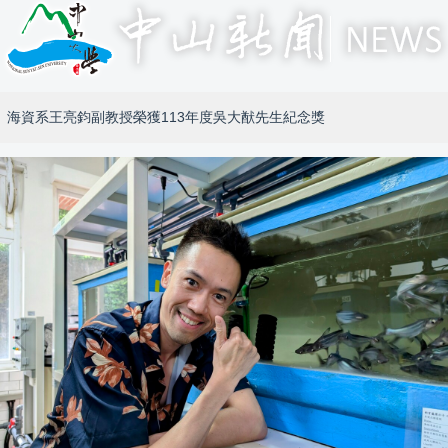
海資系王亮鈞副教授榮獲113年度吳大猷先生紀念獎