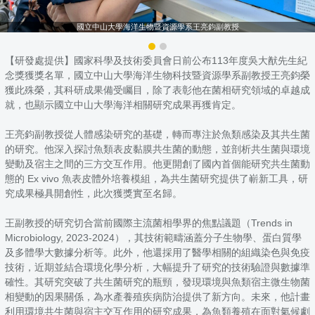
國立中山大學海洋生物暨資源學系王亮鈞副教授
【研發處提供】國家科學及技術委員會日前公布113年度吳大猷先生紀
念獎獲獎名單，國立中山大學海洋生物科技暨資源學系副教授王亮鈞榮
獲此殊榮，其科研成果備受矚目，除了表彰他在菌相研究領域的卓越成
就，也顯示國立中山大學海洋相關研究成果再獲肯定。
王亮鈞副教授從人體感染研究的基礎，轉而專注於魚類感染及其共生菌
的研究。他深入探討魚類表皮黏膜共生菌的動態，並剖析共生菌與環境
變動及宿主之間的三方交互作用。他更開創了國內首個能研究共生菌動
態的 Ex vivo 魚表皮體外培養模組，為共生菌研究提供了嶄新工具，研
究成果極具開創性，此次獲獎實至名歸。
王副教授的研究切合當前國際主流菌相學界的焦點議題（Trends in
Microbiology, 2023-2024），其技術範疇涵蓋分子生物學、蛋白質學
及多體學大數據分析等。此外，他還採用了醫學相關的組織染色與免疫
技術，近期並結合環境化學分析，大幅提升了研究的技術驗證與數據準
確性。其研究突破了共生菌研究的瓶頸，發現環境與魚類宿主微生物菌
相變動的因果關係，為水產養殖疾病防治提供了新方向。未來，他計畫
利用環境共生菌與宿主交互作用的研究成果，為魚類養殖在面對氣候劇