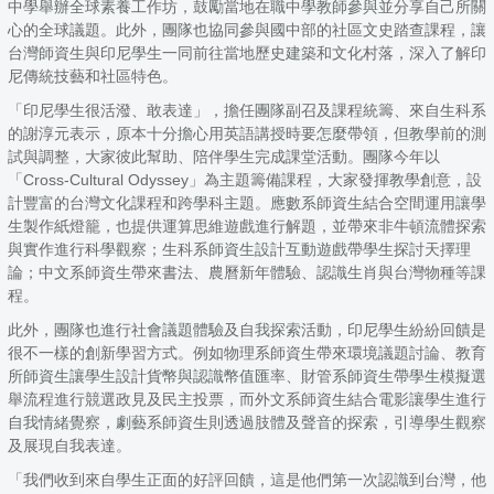
中學舉辦全球素養工作坊，鼓勵當地在職中學教師參與並分享自己所關
心的全球議題。此外，團隊也協同參與國中部的社區文史踏查課程，讓
台灣師資生與印尼學生一同前往當地歷史建築和文化村落，深入了解印
尼傳統技藝和社區特色。
「印尼學生很活潑、敢表達」，擔任團隊副召及課程統籌、來自生科系
的謝淳元表示，原本十分擔心用英語講授時要怎麼帶領，但教學前的測
試與調整，大家彼此幫助、陪伴學生完成課堂活動。團隊今年以
「Cross-Cultural Odyssey」為主題籌備課程，大家發揮教學創意，設
計豐富的台灣文化課程和跨學科主題。應數系師資生結合空間運用讓學
生製作紙燈籠，也提供運算思維遊戲進行解題，並帶來非牛頓流體探索
與實作進行科學觀察；生科系師資生設計互動遊戲帶學生探討天擇理
論；中文系師資生帶來書法、農曆新年體驗、認識生肖與台灣物種等課
程。
此外，團隊也進行社會議題體驗及自我探索活動，印尼學生紛紛回饋是
很不一樣的創新學習方式。例如物理系師資生帶來環境議題討論、教育
所師資生讓學生設計貨幣與認識幣值匯率、財管系師資生帶學生模擬選
舉流程進行競選政見及民主投票，而外文系師資生結合電影讓學生進行
自我情緒覺察，劇藝系師資生則透過肢體及聲音的探索，引導學生觀察
及展現自我表達。
「我們收到來自學生正面的好評回饋，這是他們第一次認識到台灣，他