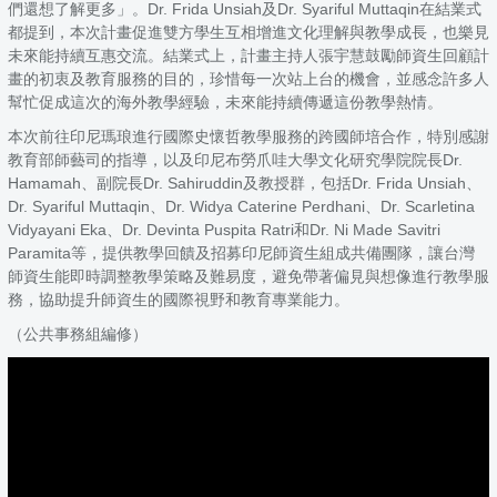
們還想了解更多」。Dr. Frida Unsiah及Dr. Syariful Muttaqin在結業式
都提到，本次計畫促進雙方學生互相增進文化理解與教學成長，也樂見
未來能持續互惠交流。結業式上，計畫主持人張宇慧鼓勵師資生回顧計
畫的初衷及教育服務的目的，珍惜每一次站上台的機會，並感念許多人
幫忙促成這次的海外教學經驗，未來能持續傳遞這份教學熱情。
本次前往印尼瑪琅進行國際史懷哲教學服務的跨國師培合作，特別感謝
教育部師藝司的指導，以及印尼布勞爪哇大學文化研究學院院長Dr.
Hamamah、副院長Dr. Sahiruddin及教授群，包括Dr. Frida Unsiah、
Dr. Syariful Muttaqin、Dr. Widya Caterine Perdhani、Dr. Scarletina
Vidyayani Eka、Dr. Devinta Puspita Ratri和Dr. Ni Made Savitri
Paramita等，提供教學回饋及招募印尼師資生組成共備團隊，讓台灣
師資生能即時調整教學策略及難易度，避免帶著偏見與想像進行教學服
務，協助提升師資生的國際視野和教育專業能力。
（公共事務組編修）