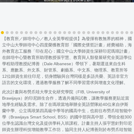
【教育所／師培中心／教人全英學程提供】為發揮有教無界的精神，國
立中山大學師培中心四度榮獲教育部「國際史懷哲計畫」經費補助，海
外教育志工服務「印在尼心：國立中山大學師資生深耕印尼瑪琅計畫」
在師培中心暨教育所助理教授張宇慧、教育與人類發展研究全英語學位
學程助理教授紀博善（Dale Albanese）帶領下，暑期選送來自生科
系、應數系、外文系、財管系、劇藝系、中文系、物理系、教育所等
12位師資生前往印尼，切身體驗與台灣同樣是多語共榮、英語非官方
語言的文化環境，透過教學服務了解不同學習需求與增進文化理解。
此次計畫與布勞爪哇大學文化研究學院（FIB, University of
Brawijaya）的印尼師生合作，透過共備與試教，讓教學服務更貼近當
地學生經驗及需求。除了在瑪琅當地舉辦全英語營隊給40位來自伊斯
蘭中學、公立瑪琅第四高級中學等的國高中生，也前往布勞爪哇智能中
學（Brawijaya Smart School, BSS）的國中部與高中部，帶領全校300
位學生認識台灣文化及提供學科入班課程。計畫主持人張宇慧針對印尼
師資生辦理科技增能教學工作坊，協同主持人紀博善則於布勞爪哇智能