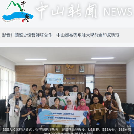
影音》國際史懷哲師培合作 中山攜布勞爪哇大學前進印尼瑪琅
BSS入校課程結業式，張宇慧助理教授、紀博善助理教授、UB教授、BSS校長、BSS在職
教師與台灣師資生們的閉幕合影