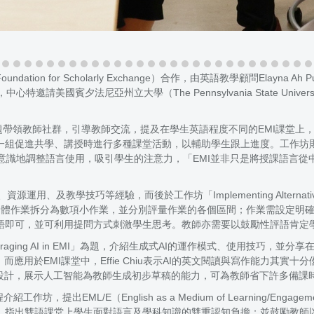
or Scholarly Exchange）合作，由英語教學顧問Elayna Ah P
中心特邀請美國賓夕法尼亞州立大學（The Pennsylvania State Un
Proficiency Levels」為題帶領教師社群，引導教師交流，提及在學生英語程
時進行多種課堂活動，以輔助學生跟上進度。工作坊則以「Supporting Stud
調教師在EMI課堂上需有意識地調整語言使用，吸引學生的注意力，「EMI並非只
用、及教學技巧等經驗，而後於工作坊「Implementing Alternative Form
報告或團體作業拆分為數項小作業，並分別評量作業的各個區間；作業需設定
語即可，並可利用提問方式刺激學生思考。教師亦需要以鼓勵性評語肯定
veraging AI in EMI」為題，介紹生成式AI的運作模式、使用技
用於EMI課堂中，Effie Chiu表示AI的英文閱讀與寫作能力其實
課程大綱與課堂設計，展示人工智能為教師生成初步草稿的能力，可為教師省下許多備課
EMI課程介紹工作坊，提出EML/E（English as a Medium of Learn
，指出雙語課堂上學生面對語言及學科知識的雙重認知負擔；並鼓勵教師