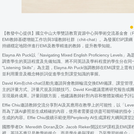
【教發中心提供】國立中山大學雙語教育資源中心與學術交流基金會（Foundation f
EMI教師基礎增能工作坊與3場教師社群（chit-chat）。為發展ESP課綱，
持續穩定地陪伴進行EMI及教學精進的教師，提升教學知能。
Elayna Ah Puck以「Navigating Mixed English 
調查學生的英語程度及先備知識、將不同英語及學科程度的學生分在同一組促進共學、講授
"Listening Skills"」為主題，Elayna Ah Puck強
並利用重音及概念轉折詞促進學生對課堂知識的掌握。
David Kim在chit-chat活動先邀請與會教師輪流交換EMI備課、課堂管理、資源運
主的評量方式、評量尺規及回饋技巧。David Kim建議需將研究
呈現最終成果。評量回饋方面，他建議教師針對內容和整體架構給予評
Effie Chiu邀請教師交流分享對AI及其應用在教學上的可能性，以「Le
而為了讓AI參照並生成精確的內容，使用者需要提供盡可能明確的指令；而應
生成的內容。Effie Chiu接續示範使用Perplexity AI生成
國際學者Dr. Meredith Doran及Dr. Jacob Rieker開設ESP課程及
裡，英語不應只是教學的媒介，而是學生參與課程、乃至學習的媒介」