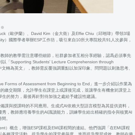
uck（歐伊蘭）、David Kim（金大衛）及Effie Chiu（邱翊瑋）帶領3場
iversity）國際學者舉辦ESP工作坊，吸引來自10所大專院校共91人次參與，
度不同的EMI課堂上，教師的教學需注意哪些細節，社群參加者互相分享經驗，認爲必須事先
ents' Lecture Comprehension through
是將授課語言從中文轉為英文」，教師需反覆強調重點以加深印象、問問題以刺激思考、
s of Assessment from Beginning to End」進一步介紹以作業為
明確的繳交期限，允許學生在課堂上或課後完成，並讓學生有機會於課堂上
學生的努力，最後再針對待加強之處給予建設性建議。
巧，並分享在備課與授課時的不同應用。生成式AI依賴大型語言模型為其提供資料，
十分優秀，教師應培養學生的AI識讀能力，訓練學生給出精確的指令與核實AI
時間。
ing/Engagement）概念，增強ESP課程及EMI課程間的連結。他們強調「在EMI課程
以各種課堂活動，提升學生的課堂參與度，進而提升學習成效。教師在備