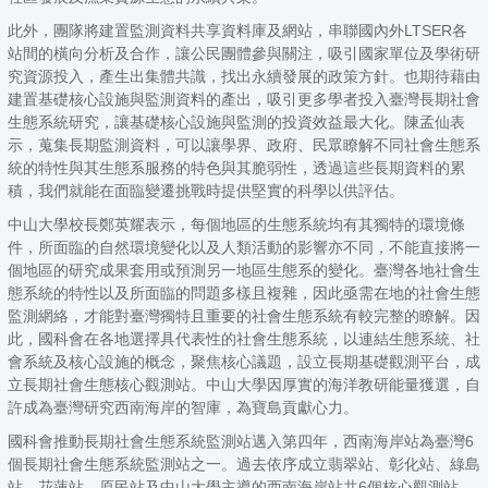
此外，團隊將建置監測資料共享資料庫及網站，串聯國內外LTSER各
站間的橫向分析及合作，讓公民團體參與關注，吸引國家單位及學術研
究資源投入，產生出集體共識，找出永續發展的政策方針。也期待藉由
建置基礎核心設施與監測資料的產出，吸引更多學者投入臺灣長期社會
生態系統研究，讓基礎核心設施與監測的投資效益最大化。陳孟仙表
示，蒐集長期監測資料，可以讓學界、政府、民眾瞭解不同社會生態系
統的特性與其生態系服務的特色與其脆弱性，透過這些長期資料的累
積，我們就能在面臨變遷挑戰時提供堅實的科學以供評估。
中山大學校長鄭英耀表示，每個地區的生態系統均有其獨特的環境條
件，所面臨的自然環境變化以及人類活動的影響亦不同，不能直接將一
個地區的研究成果套用或預測另一地區生態系的變化。臺灣各地社會生
態系統的特性以及所面臨的問題多樣且複雜，因此亟需在地的社會生態
監測網絡，才能對臺灣獨特且重要的社會生態系統有較完整的瞭解。因
此，國科會在各地選擇具代表性的社會生態系統，以連結生態系統、社
會系統及核心設施的概念，聚焦核心議題，設立長期基礎觀測平台，成
立長期社會生態核心觀測站。中山大學因厚實的海洋教研能量獲選，自
許成為臺灣研究西南海岸的智庫，為寶島貢獻心力。
國科會推動長期社會生態系統監測站邁入第四年，西南海岸站為臺灣6
個長期社會生態系統監測站之一。過去依序成立翡翠站、彰化站、綠島
站、花蓮站、原民站及中山大學主導的西南海岸站共6個核心觀測站。