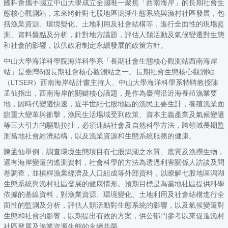
國科會攜手國立中山大學成立全國唯一聚焦「西南海岸」的長期社會生
態核心觀測站，未來將針對七股地區潟湖生態系統與漁村社區發展，包
括漁業資源、環境變化、土地利用及社會結構等，進行全面性的現場監
測、資料盤點及分析，針對地方議題，評估人類活動及氣候變遷對生態
和社會的影響，以供政府制定永續發展的政策方針。
中山大學海洋科學院海洋科學系「長期社會生態核心觀測站西南海岸
站」是臺灣6個長期社會核心觀測站之一。長期社會生態核心觀測站
（LTSER）西南海岸站計畫主持人、中山大學海洋科學系特聘教授陳
孟仙指出，西南海岸的關鍵核心議題，是作為臺灣沿近海養殖漁業要
地，因時代變遷快速，近半世紀七股地區的漁民主要生計，養殖漁業面
臨重大變革與衝擊，漁民生活場域受到政策、資本主義產業及氣候變遷
等三大引力的驅動拉扯，必須連結社會及自然科學方法，跨領域長期監
測當地社會經濟結構，以及漁業資源和生態系統服務的健康。
陳孟仙舉例，調查環境生態項目有七股潟湖之水質、底質及漁撈生物，
還有海岸變遷的遙測資料，社會科學的方法為透過利害關係人訪談及問
卷調查，並槓桿漁業經濟及人口組成等外部資料，以瞭解七股地區潟湖
生態系統與漁村社區發展的健康情形。預期目標是為當地社區提供科學
依據的基線資料，對漁業資源、環境變化、土地利用及社會結構進行全
面性的監測及分析，評估人類活動對生態系統的影響，以及氣候變遷對
生態和社會的影響，以期提出有效的方案，供公部門參考以來促進漁村
社區發展及漁業資源生態的永續共榮。