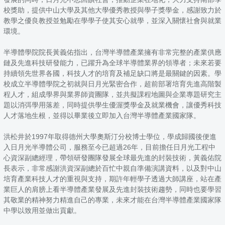
校獎助，提供中山大學及其他大學優秀教授與學子獎學金，感謝致力於
教學之優良教授並勉勵在學學子使其安心就學，並深入關懷社會與就業
環境。
半導體學院院長黃義佑指出，台灣半導體產業擁有非常完整的產業供應
鏈及先進科技研發能力，已躍升為全球半導體業界的領導者；未來若要
持續領先世界各國，科技人才的培育及補足缺口將是最關鍵的因素。學
校成立半導體學院之初就與日月光緊密合作，超前部署培育先進高階製
程人才，組成學界與業界師資團隊，並共擬課程地圖與企業專題研究主
題以消弭學用落差，同時提供學生優渥獎學金及就業機會，讓優秀科技
人才落地生根，並得以畢業後立即加入台灣半導體產業國家隊。
洪松井於1997年取得德州大學奧斯汀分校博士學位，學成歸國後便進
入日月光半導體公司，服務至今已超過26年，目前擔任日月光工程中
心資深副總經理，帶領研發團隊發展全球最先進的封裝技術，黃義佑院
長表示，非常感謝洪資深副總於百忙中親自準備演講資料，以及對中山
培育產業科技人才的重視與支持，期許年輕學子透過大師講座，站在產
業巨人的肩膀上看半導體產業發展及先進封裝技術趨勢，同時也要學習
其敬業的精神努力精進自己的專業，未來才能在台灣半導體產業國家隊
中學以致用並做出貢獻。