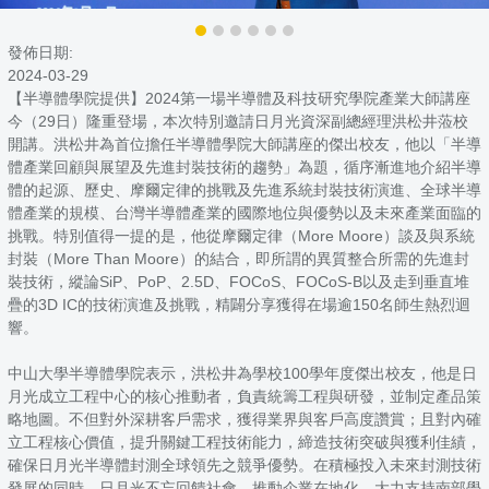
發佈日期:
2024-03-29
【半導體學院提供】2024第一場半導體及科技研究學院產業大師講座
今（29日）隆重登場，本次特別邀請日月光資深副總經理洪松井蒞校
開講。洪松井為首位擔任半導體學院大師講座的傑出校友，他以「半導
體產業回顧與展望及先進封裝技術的趨勢」為題，循序漸進地介紹半導
體的起源、歷史、摩爾定律的挑戰及先進系統封裝技術演進、全球半導
體產業的規模、台灣半導體產業的國際地位與優勢以及未來產業面臨的
挑戰。特別值得一提的是，他從摩爾定律（More Moore）談及與系統
封裝（More Than Moore）的結合，即所謂的異質整合所需的先進封
裝技術，縱論SiP、PoP、2.5D、FOCoS、FOCoS-B以及走到垂直堆
疊的3D IC的技術演進及挑戰，精闢分享獲得在場逾150名師生熱烈迴
響。
中山大學半導體學院表示，洪松井為學校100學年度傑出校友，他是日
月光成立工程中心的核心推動者，負責統籌工程與研發，並制定產品策
略地圖。不但對外深耕客戶需求，獲得業界與客戶高度讚賞；且對內確
立工程核心價值，提升關鍵工程技術能力，締造技術突破與獲利佳績，
確保日月光半導體封測全球領先之競爭優勢。在積極投入未來封測技術
發展的同時，日月光不忘回饋社會，推動企業在地化，大力支持南部學