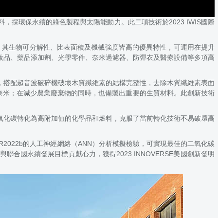
環保永續的綠色製程與太陽能動力。此二項技術於2023 IWIS國際
要的產物。其生物可分解性、比表面積及機械強度皆高的優異特性，可運用在提升
妝品、藥品添加劑、光學零件、奈米過濾器、防彈衣及醫療設備等多項高
預處理溶劑，搭配超音波破碎機破壞木質纖維素的結構完整性，去除木質纖維素表面
8奈米；在減少農業廢棄物的同時，也備製出重要的生質材料。此創新技術
氧化碳轉化為高附加值的化學品和燃料，克服了當前轉化技術不易破壞高
2022b的人工神經網絡（ANN）分析模擬檢驗，可實現最佳的二氧化碳
國永續發展目標貢獻心力，獲得2023 INNOVERSE美國創新發明