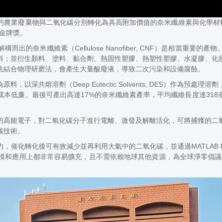
農業廢棄物與二氧化碳分別轉化為具高附加價值的奈米纖維素與化學材料，採
獲金牌獎。
的奈米纖維素（Cellulose Nanofiber, CNF）是相當重
料；並衍生顏料、塗料、黏合劑、熱固性塑膠、熱塑性塑膠、水凝膠、化
法結合物理研磨法，會產生大量酸廢液，導致二次污染和設備腐蝕。
深共熔溶劑（Deep Eutectic Solvents, DES）作為
本低廉。最後可產出高達17%的奈米纖維素產率，平均纖維長度達31
的高能電子，對二氧化碳分子進行電離、激發及解離活化，可將捕獲的二
碳技術。
催化轉化後可有效減少並再利用大氣中的二氧化碳，並通過MATLAB R
應用上都非常容易擴充，且不需依賴地球其他資源，為全球淨零倡議與聯合