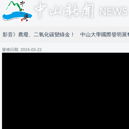
影音》農廢、二氧化碳變綠金！ 中山大學國際發明展
發佈日期:
2024-03-22