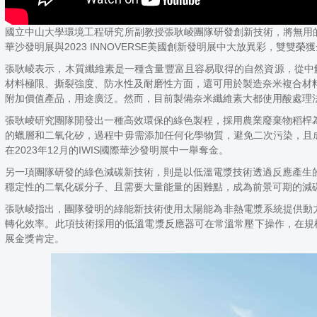
國立中山大學環境工程研究所副教授張耿崚團隊研發創新技術，將無用的
華沙發明展與2023 INNOVERSE美國創新發明展中大放異彩，雙雙榮
張耿崚表示，木質纖維素是一種含量豐富且容易取得的自然資源，從中解構而出
材料極限、撕裂強度、防水性及耐磨性方面，還可用於製造奈米複合材
附加價值產品，用途廣泛。然而，目前製備奈米纖維素大都使用酸處理
張耿崚研究團隊開發出一種高效環保的綠色製程，採用農業廢棄物稻桿為原料，以
的蠟層和二氧化矽，過程中毋需添加任何化學物質，避免二次污染，且成
在2023年12月的IWIS國際華沙發明展中一舉奪金。
另一項團隊研發的綠色減碳新技術，則是以低溫電漿技術透過反應產生
穩定性的二氧化碳分子、且需要大量能量的困難點，成為前景可期的減
張耿崚指出，團隊發明的綠能新技術使用太陽能為非熱電漿系統提供動力，
轉化效率。此項技術採用的低溫電漿反應器可在常溫常壓下操作，在規模和
展金獎肯定。