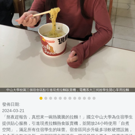
中山大學校園三個宿舍區點引進現煮拉麵販賣機，電機系大三何姓學生開心享用拉麵
發佈日期:
2024-03-21
「熬夜趕報告，真想來一碗熱騰騰的拉麵！」國立中山大學為住宿學生
提供貼心服務，引進現煮拉麵熱食販賣機，並開放24小時使用「自煮
空間」，滿足所有住宿學生的味蕾。宿舍區同步升級多項軟硬體設施，