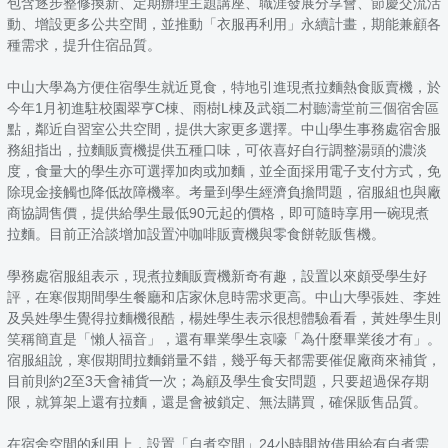
包含逐步整修換新、定期辦理主題講座、職涯發展分享會、節慶交流活
動、增設更多公共空間，並推動「衣服再利用」永續計畫，期能兼顧各
種需求，提升住宿品質。
中山大學為方便住宿學生就近覓食，特地引進現煮拉麵熱食販賣機，於
今年1月初進駐校園翠亨C棟、雨樹L棟及武嶺二村聽濤堂前三個宿舍區
點，鄰近自習室公共空間，提供大家更多選擇。中山學生事務處宿舍服
務組指出，拉麵販賣機提供五種口味，可依喜好自行調整湯頭的濃淡
度，食量大的學生亦可選擇加肉或加麵，並全面採用電子支付方式，免
除現金接觸也降低故障機率。考量到學生經濟負擔問題，宿服組也與廠
商協調售價，提供給學生最低90元起的價格，即可隨時享用一碗現煮
拉麵。目前正洽談增加設置沖咖啡販賣機與零食餅乾販售機。
學務處宿服組表示，現煮拉麵販賣機新奇有趣，設置以來頗受學生好
評，在寒假期間學生餐廳和店家休息時需求更高。中山大學張姓、李姓
及吳姓學生覺得拉麵機很酷，楊姓學生表示很想體驗看看，黃姓學生則
笑稱簡直是「懶人福音」，還有畢業學生哀嚎「為什麼畢業後才有」。
宿服組說，寒假期間拉麵銷量不錯，幾乎每天都需要催促廠商來補貨，
目前則約2至3天會補貨一次；為顧及學生食安問題，只要超過保存期
限，就算架上還有拉麵，還是會被鎖定、無法購買，確保販售品質。
在宿舍空間的利用上，設置「自煮空間」24小時開放借用給有自煮需