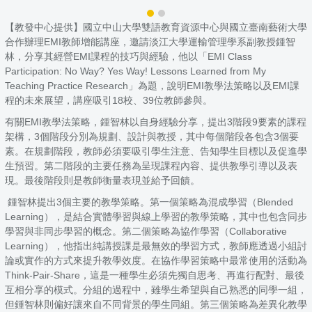
【教發中心提供】國立中山大學雙語教育資源中心與國立臺南藝術大學
合作辦理EMI教師增能講座，邀請淡江大學運輸管理學系副教授鍾智
林，分享其經營EMI課程的技巧與經驗，他以「EMI Class
Participation: No Way? Yes Way! Lessons Learned from My
Teaching Practice Research」為題，說明EMI教學法策略以及EMI課
程的未來展望，講座吸引18校、39位教師參與。
有關EMI教學法策略，鍾智林以自身經驗分享，提出3階段9要素的課程
架構，3個階段分別為規劃、設計與教授，其中每個階段各包含3個要
素。在規劃階段，教師必須要吸引學生注意、告知學生目標以及促進學
生預習。第二階段的主要任務為呈現課程內容、提供教學引導以及表
現。最後階段則是教師衡量表現並給予回饋。
鍾智林提出3個主要的教學策略。第一個策略為混成學習（Blended
Learning），是結合實體學習與線上學習的教學策略，其中也包含同步
學習與非同步學習的概念。第二個策略為協作學習（Collaborative
Learning），他指出純講授課是最無效的學習方式，教師應透過小組討
論或實作的方式來提升教學效度。在協作學習策略中最常使用的活動為
Think-Pair-Share，這是一種學生必須先獨自思考、再進行配對、最後
互相分享的模式。分組的過程中，雖學生希望與自己熟悉的同學一組，
但鍾智林則偏好讓來自不同背景的學生同組。第三個策略為差異化教學