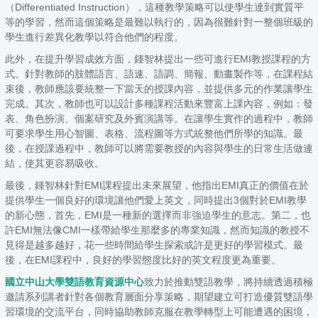
（Differentiated Instruction），這種教學策略可以使學生達到實質平
等的學習，然而這個策略是最難以執行的，因為很難針對一整個班級的
學生進行差異化教學以符合他們的程度。
此外，在提升學習成效方面，鍾智林提出一些可進行EMI教授課程的方
式。針對教師的肢體語言、語速、語調、簡報、動畫製作等，在課程結
束後，教師應該要統整一下當天的授課內容，並提供多元的作業讓學生
完成。其次，教師也可以設計多種課程活動來豐富上課內容，例如：發
表、角色扮演、個案研究及外賓演講等。在讓學生實作的過程中，教師
可要求學生用心智圖、表格、流程圖等方式統整他們所學的知識。最
後，在授課過程中，教師可以將需要教授的內容與學生的日常生活做連
結，使其更容易吸收。
最後，鍾智林針對EMI課程提出未來展望，他指出EMI真正的價值在於
提供學生一個良好的環境讓他們愛上英文，同時提出3個對於EMI教學
的新心態，首先，EMI是一種新的選擇而非強迫學生的意志。第二，也
許EMI無法像CMI一樣帶給學生那麼多的專業知識，然而知識的教授不
見得是越多越好，花一些時間給學生探索或許是更好的學習模式。最
後，在EMI課程中，良好的學習態度比好的英文程度更為重要。
國立中山大學雙語教育資源中心
致力於推動雙語教學，將持續透過積極
邀請系列講者針對各個教育層面分享策略，期望建立可打造優質雙語學
習環境的交流平台，同時協助教師克服在教學轉型上可能遭遇的困境，