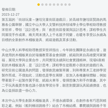
發佈日期:
2023-12-27
第五屆的「街頭玩童～鹽埕兒童街區遊戲日」於高雄市鹽埕區賢路的馬
雅各公園舉辦，國立中山大學人文暨科技跨領域學士學位學程助理教授
宋世祥，帶領「設計思考」與「創意街區發展與設計思考」課程學生共
同展現手作成果。兩天周末湧入上千名親子同樂，在暖冬享受以永續為
目標的全新創作木棧板遊具、紙箱遊戲及眾多活動。
中山大學人科學程助理教授宋世祥指出，今年師生團隊從永續出發，遊
具使用的木棧板來自於瑞儀教育基金會捐贈，紙箱則來自高雄愛河家樂
福，展現大學與企業合作，共同實現永續與社會實踐精神。現場6座精
彩的木棧板遊具，是「設計思考」課程學生從觀察小朋友的遊戲行為、
研究目前公園遊具的問題，發揮創意繪製草圖，到和專業木工老師學習
製作而成。不僅如此，活動也是學生籌辦，並加入各種趣味體驗，例如
帶著親子一起製作翼手龍、紙箱火車等，發揮想像力和手作樂趣。其中
二手玩具義賣市集也讓小朋友學習分享，願意割愛讓玩具延續價值，也
為公益捐款盡一份心力。
本次中山大學生創新木棧板遊具，不僅永續環保，在創作各有巧思與精
彩之處。例如《船到橋頭跳格子》結合了吊橋結構、攀爬牆與跳格子等