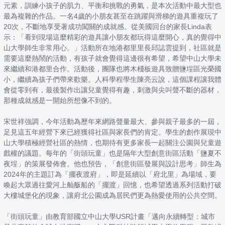
元素，訓練小孩子的肌力、平衡和挑戰的勇氣，是本次活動中最大型也
最為複雜的作品。一名4歲的小朋友甚至在跳躍與滑梯的遊具重複玩了
20次，不斷地享受著成功闖關的成就感。從美國回台的家長Linda表
示：「看到現場這麼精彩的遊具讓小朋友都玩得這麼開心，真的覺得中
山大學師生非常用心。」活動所在地港都里里長邱誌雲提到，社區就是
需要這麼熱鬧的活動，有孩子就會覺得這邊很有希望，希望中山大學未
來繼續和港都里合作。活動後，團隊也將木棧板遊具致贈鹽埕區光榮國
小，繼續為孩子們帶來歡樂。人科學程學生陳亮云說，這個課程讓我體
會從零到有，最後製作出讓兒童覺得有趣，刺激與尖叫聲不斷的器材，
那種成就感是一開始所想像不到的。
宋世祥強調，今年活動為歷年來網路聲量最大、參與親子最多的一屆，
足見這五年經營下來已經獲得社區與家長們的肯定。學生的創作展現中
山大學積極經營社區的熱情，也期待有更多家長一起關注公園與兒童遊
戲權的議題。每年的「街頭玩童」也是隔年大型創意街區活動「鹽夏不
夜埕」的策展發佈會。他也預告，「創意街區發展與設計思考」師生為
2024年的主題訂為「擺夜渡府」，即是延續以「府北里」為場域，要
喚起大眾過往愛河上舢舨船的「擺渡」回憶，也希望透過系列活動打破
大樓城堡化的現象，讓府北公園成為居民們更為熱愛使用的公共空間。
「街頭玩童」由教育部國立中山大學USR計畫「邁向永續轉型：城市