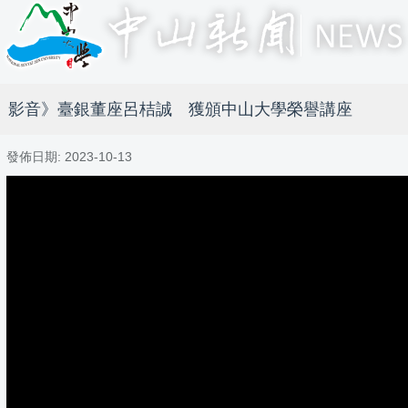
影音》臺銀董座呂桔誠 獲頒中山大學榮譽講座
發佈日期:
2023-10-13