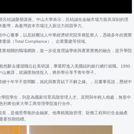
授呂桔誠榮譽講座。中山大學表示，呂桔誠在金融市場方面具深刻的理
來臺灣，為臺灣資本市場注入新活力與競爭力。
信中心董事，以及財團法人中華經濟研究院常務監察人，憑藉多年的實際
循（Total Compliance）、企業重建等領域。
產業相關的職場網路，進一步促進理論學術與產業實務的融合，提升學院
毅然辭去優渥職位赴美研讀，畢業即進入美國紐約銀行總行就職。1990
中山兼課，就滿懷熱情投入，將所學分享予青年學子。
持續十年半不曾間斷，就此與教育結下不解之緣。」呂董事長說，歷經中
金學院學生，則是為國家培育高階管理人才。其間與年輕人相處，無形中
色列希伯來大學工商管理學院進行合作。
理學院院長，是備受尊敬的金融家。他專精風險管理、財務工程和衍生金融產
性的重要預期指標。