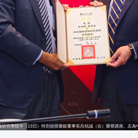
融研究學院今（13日）特別頒授臺銀董事長呂桔誠（右）榮譽講座。左為