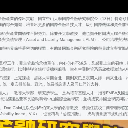
金融產業的傑出貢獻，國立中山大學國際金融研究學院今（13日）特別頒
務的綜合知識，培養出更多的國際金融科技人才，吸引國際機構和資金前
學術與產業間橋樑不懈努力。除兼任大學教授，他也擔任財團法人聯合徵
et and Liability Management, ALM）、公司治理與法律遵
和學術界保持著密切的聯繫，有助於國際金融研究學院的學員建立與實際
行覓得工作，受主管栽培承擔重任，內心仍有不滿足，又感受上主的召喚，
巴黎銀行、比利時聯合銀行等機構服務，當有幸受財管系馬黛教授邀請來
下授課，上完課後，趕搭火車回台北，回到家已是夜闌人靜，南來北往，
講，他一定安排前往。對此，他要感謝家人及同仁們的支持。
輕人」，教導大學部、研究所學生，是為培育基礎人才；指導EMBA及國
也特別感謝呂董事長協助籌備中山國際金融學院，並橋接安排國金學院與以
祝福。Dan Galai是以色列希伯來大學的名譽教授，曾擔任該校工商管
Volatility Index，VIX），也被稱為「恐慌指數」，成為衡量股市波動