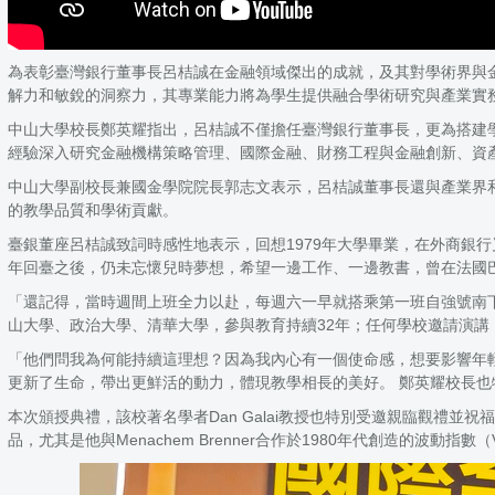
為表彰臺灣銀行董事長呂桔誠在金融領域傑出的成就，及其對學術界與
解力和敏銳的洞察力，其專業能力將為學生提供融合學術研究與產業實
中山大學校長鄭英耀指出，呂桔誠不僅擔任臺灣銀行董事長，更為搭建
經驗深入研究金融機構策略管理、國際金融、財務工程與金融創新、資產與負債管理（Ass
中山大學副校長兼國金學院院長郭志文表示，呂桔誠董事長還與產業界
的教學品質和學術貢獻。
臺銀董座呂桔誠致詞時感性地表示，回想1979年大學畢業，在外商銀
年回臺之後，仍未忘懷兒時夢想，希望一邊工作、一邊教書，曾在法國
「還記得，當時週間上班全力以赴，每週六一早就搭乘第一班自強號南
山大學、政治大學、清華大學，參與教育持續32年；任何學校邀請演
「他們問我為何能持續這理想？因為我內心有一個使命感，想要影響年
更新了生命，帶出更鮮活的動力，體現教學相長的美好。 鄭英耀校長
本次頒授典禮，該校著名學者Dan Galai教授也特別受邀親臨觀禮並
品，尤其是他與Menachem Brenner合作於1980年代創造的波動指數（