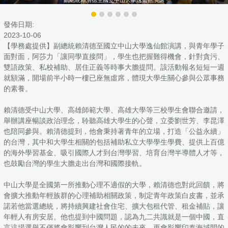
發佈日期:
2023-10-06
【學務處提供】副總統賴清德至國立中山大學逸仙館演講，與青年學子
面對面，阿莎力「讓同學直接問」，學生也把握難得機會，針對貪污、
雙語政策、私校補助、居住正義等時事大膽提問。該活動報名短短一週
就額滿，開場前半小時一樓已座無虛席，體現大學生關心參與公眾事務
的素養。
賴清德受中山大學、高雄師範大學、高雄大學等三校學生會聯合邀請，
舉辦講座暢談政治理念，聆聽高雄大學生的心聲，立委劉世芳、李昆澤
也陪同參與。賴清德提到，他會秉持著青年的立場，打造「公益永續」
的台灣，其中和大學生相關的包括補助私立大學學生學費、提供上百億
的海外學習基金、吸引國際人才到台灣學習、培育台灣半導體人才等，
也鼓勵台灣的學生大膽走出台灣和國際接軌。
中山大學是全國第一所推動心理不適假的大學，賴清德也對此回饋，將
會擴大推動年輕族群的心理補助相關政策，制定青年政策白皮書，並承
諾若他當選總統，將持續興建社會住宅、擴大包租代管、租金補貼，讓
年輕人有房安居。他也提到中國問題，認為九二共識就是一個中國，直
言這場選舉不僅將會影響到台灣人民的的未來，更會影響印泰海域間的