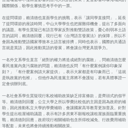
國際關係，盼學生審慎思考手中的一票。
在提問環節，賴清德也直面學生的挑戰，表示「讓同學直接問」，延長
了提問環節的座談時間，中山大學學生也把握難得機會，提出了多面向
的議題。有學生質疑已有語言學家反對推動雙語政策，憂心削弱本土語
言的認同，賴清德回覆，現行已有《台灣語言發展法》的保障，所以不
會因為推動雙語國家導致本土語言被排擠，同時也表示，國際的共通語
言就是英語，因此推動英語的發展，將會讓台灣更具競爭力。
一名外文系學生直言「絕對的權力將造成絕對的腐敗」，問賴清德怎麼
看民進黨內貪污腐敗的問題，賴清德也反問「有什麼案例讓你印象深
刻？」「有什麼案例請大家提供」，表示大家都是有印象而已，「這就
是執政黨的包袱」，但他作為民進黨主席將不會護短，若有具體事證一
定會偵辦到底。
一名社會系學生質疑現行私校補助政策缺乏排富條款，是齊頭式的假平
等。賴清德則回覆，公立大學之所以學費比較低的主因是因為政府的補
助，因此推動私立大學的學費補助，會讓國家高等教育更加普及。針對
學生提出租屋補助議題，表示有許多房東不願報稅讓租屋族面臨重重挑
戰，賴清德則回應，政府現行相關補助包含所得稅減免、行政費用補助
等配套，未來也將會持續推動相關政策。