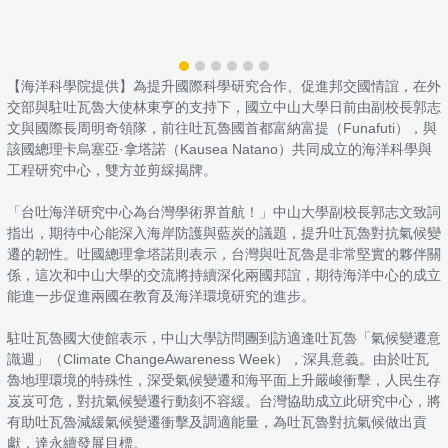
【海洋科學院提供】為提升國際科學研究合作、促進邦交國情誼，在外
交部與駐吐瓦魯大使林東亨的支持下，國立中山大學日前由副校長郭志
文與國際長周明奇領隊，前往吐瓦魯國首都富納富提（Funafuti），與
該國總理卡烏塞亞·拿塔諾（Kausea Natano）共同成立的海洋科學與
工程研究中心，雙方並剪綵揭牌。
「台吐海洋研究中心為台灣學術界首航！」中山大學副校長郭志文致詞
指出，期待中心能深入海岸防護與藍炭的議題，提升吐瓦魯對抗氣候變
遷的韌性。吐國總理拿塔諾則表示，台灣與吐瓦魯是非常堅實的夥伴關
係，這次和中山大學的交流將持續深化兩國邦誼，期待海洋中心的成立
能進一步促進兩國在教育及海洋環境研究的進步。
駐吐瓦魯國大使館表示，中山大學訪問團到訪適逢吐瓦魯「氣候變遷意
識週」（Climate ChangeAwareness Week），深具意義。由於吐瓦
魯地理環境的特殊性，深受氣候變遷和海平面上升嚴峻衝擊，人民生存
岌岌可危，對抗氣候變遷行動刻不容緩。台灣協助成立此研究中心，將
有助吐瓦魯減緩氣候變遷衝擊及調適能量，為吐瓦魯對抗氣候做出貢
獻，達永續發展目標。