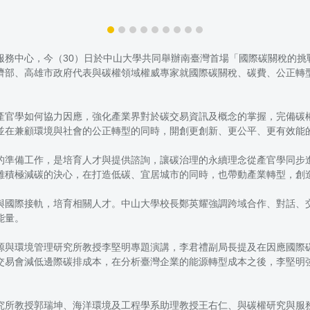
服務中心，今（30）日於中山大學共同舉辦南臺灣首場「國際碳關稅的挑
濟部、高雄市政府代表與碳權領域權威專家就國際碳關稅、碳費、公正轉
產官學如何協力因應，強化產業界對於碳交易資訊及概念的掌握，完備碳
並在兼顧環境與社會的公正轉型的同時，開創更創新、更公平、更有效能
的準備工作，是培育人才與提供諮詢，讓碳治理的永續理念從產官學同步
雄積極減碳的決心，在打造低碳、宜居城市的同時，也帶動產業轉型，創
與國際接軌，培育相關人才。中山大學校長鄭英耀強調跨域合作、對話、
能量。
源與環境管理研究所教授李堅明專題演講，李君禮副局長提及在因應國際
交易會減低邊際碳排成本，在分析臺灣企業的能源轉型成本之後，李堅明
究所教授郭瑞坤、海洋環境及工程學系助理教授王右仁、與碳權研究與服