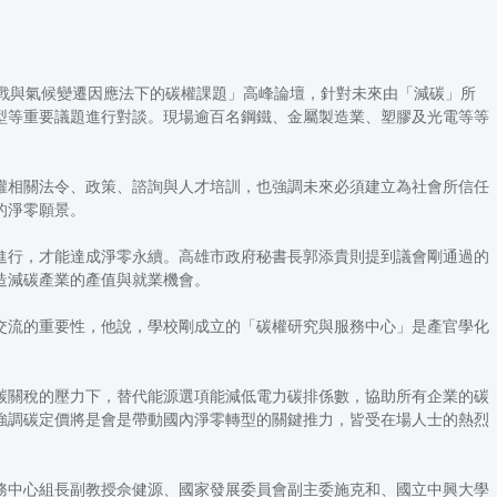
戰與氣候變遷因應法下的碳權課題」高峰論壇，針對未來由「減碳」所
型等重要議題進行對談。現場逾百名鋼鐵、金屬製造業、塑膠及光電等等
權相關法令、政策、諮詢與人才培訓，也強調未來必須建立為社會所信任
的淨零願景。
進行，才能達成淨零永續。高雄市政府秘書長郭添貴則提到議會剛通過的
造減碳產業的產值與就業機會。
交流的重要性，他說，學校剛成立的「碳權研究與服務中心」是產官學化
碳關稅的壓力下，替代能源選項能減低電力碳排係數，協助所有企業的碳
強調碳定價將是會是帶動國內淨零轉型的關鍵推力，皆受在場人士的熱烈
務中心組長副教授佘健源、國家發展委員會副主委施克和、國立中興大學