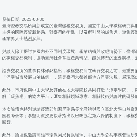
發佈日期:
2023-08-30
臺灣證券交易所與新成立的臺灣碳權交易所、國立中山大學碳權研究與
主導的國際經貿新格局、對臺灣的衝擊，以及所引發的碳焦慮，邀集經
產業界人士熱烈參與。
與談人除了探討在國內外不同制度環境、產業結構與政經情勢下，臺灣
的碳權交易機制，協助臺灣社會掌握產業轉型、能源轉型的重要契機，
證券交易所的董事長林修銘指出，碳權交易所在執行交易之前，最重要
「淨零城市發展自治條例」，這是臺灣六都首部地方淨零法規，展現高
此外，市府也與中山大學及其他在地大專院校共同打造「淨零學院」，
解「碳焦慮」的協力平台，匯集相關領域專家、相關技術與論述的研發
本次論壇也特別邀請經濟部能源局副局長李君禮與國立臺北大學自然資
關稅降低等；李堅明教授更接著指出以巴黎協定第六條的制度下，碳權
回響。
此外，論壇也邀請高雄市環保局局長張瑞琿、中山大學公共事務管理研