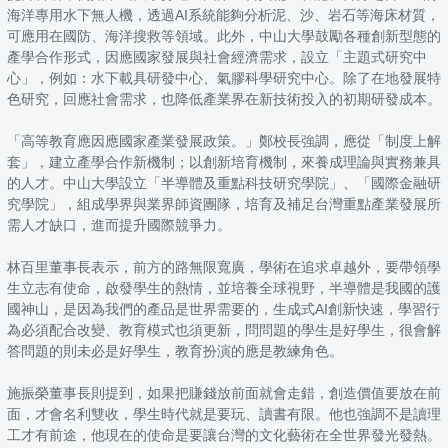
海洋專用水下無人機，透過AI系統能夠分析泥、沙、岩石等海床材質，
可應用在國防、海洋搜救等領域。此外，中山大學鼓勵各種創新型態的
產學合作形式，因應國家發展與社會經濟需求，設立「主題式研究中
心」，例如：水下載具研發中心、氣膠科學研究中心。除了在地發展特
色研究，回應社會需求，也降低產業界在新技術投入的初期研發成本。
「高等教育應因應國家產業發展政策。」鄭校長強調，應從「制度上解
套」，建立產學合作新機制；以創新培育機制，來養成理論與實務兼具
的人才。中山大學設立「半導體及重點科技研究學院」、「國際金融研
究學院」，組成學界與業界師資團隊，培育及補足台灣重點產業發展所
需人才缺口，進而提升國際競爭力。
林百里董事長表示，前方的路無限寬廣，學術在追求卓越外，要帶領學
生立志有使命，啟發學生的熱情，並培養全球視野，半導體是我國的護
國神山，是因為我們的產品是世界需要的，生成式AI創新快速，學習行
為必須配合改變、教育模式也須更新，問問題的學生是好學生，很會解
答問題的則未必是好學生，教育扮演的應是教練角色。
施振榮董事長則提到，如果把賺錢放前面就會走錯，創造價值要放在前
面，才會名利雙收，學生時代就是要玩、讀書有限。他也強調不是讀理
工才有前途，他現在的使命是要讓台灣的文化藝術在全世界發光發熱。