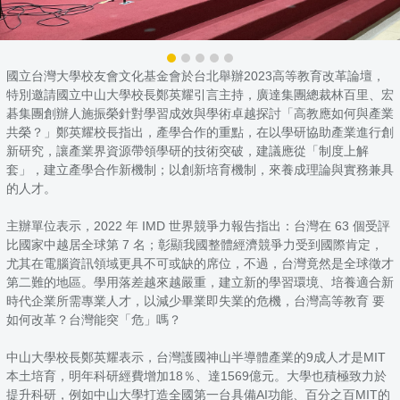
國立台灣大學校友會文化基金會於台北舉辦2023高等教育改革論壇，
特別邀請國立中山大學校長鄭英耀引言主持，廣達集團總裁林百里、宏
碁集團創辦人施振榮針對學習成效與學術卓越探討「高教應如何與產業
共榮？」鄭英耀校長指出，產學合作的重點，在以學研協助產業進行創
新研究，讓產業界資源帶領學研的技術突破，建議應從「制度上解
套」，建立產學合作新機制；以創新培育機制，來養成理論與實務兼具
的人才。
主辦單位表示，2022 年 IMD 世界競爭力報告指出：台灣在 63 個受評
比國家中越居全球第 7 名；彰顯我國整體經濟競爭力受到國際肯定，
尤其在電腦資訊領域更具不可或缺的席位，不過，台灣竟然是全球徵才
第二難的地區。學用落差越來越嚴重，建立新的學習環境、培養適合新
時代企業所需專業人才，以減少畢業即失業的危機，台灣高等教育 要
如何改革？台灣能突「危」嗎？
中山大學校長鄭英耀表示，台灣護國神山半導體產業的9成人才是MIT
本土培育，明年科研經費增加18％、達1569億元。大學也積極致力於
提升科研，例如中山大學打造全國第一台具備AI功能、百分之百MIT的