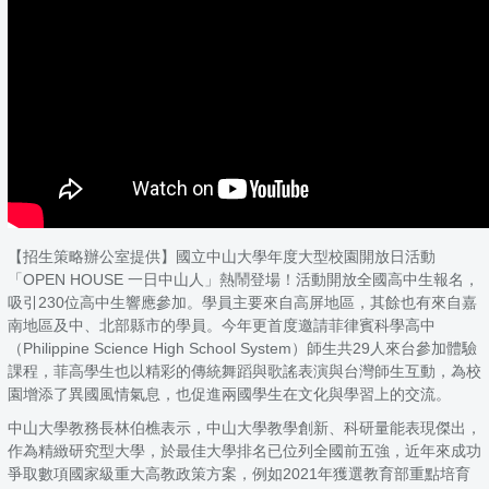
【招生策略辦公室提供】國立中山大學年度大型校園開放日活動
「OPEN HOUSE 一日中山人」熱鬧登場！活動開放全國高中生報名，
吸引230位高中生響應參加。學員主要來自高屏地區，其餘也有來自嘉
南地區及中、北部縣市的學員。今年更首度邀請菲律賓科學高中
（Philippine Science High School System）師生共29人來台參加體驗
課程，菲高學生也以精彩的傳統舞蹈與歌謠表演與台灣師生互動，為校
園增添了異國風情氣息，也促進兩國學生在文化與學習上的交流。
中山大學教務長林伯樵表示，中山大學教學創新、科研量能表現傑出，
作為精緻研究型大學，於最佳大學排名已位列全國前五強，近年來成功
爭取數項國家級重大高教政策方案，例如2021年獲選教育部重點培育