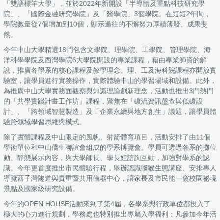
「雙語標竿大學」，並於2022年新開設「半導體及重點科技研究學
院」、「國際金融研究學院」及「醫學院」3個學院。在短短2年間，
學院數量從7個增加到10個，顯示過往的不懈努力厚積薄發、成果斐
然。
今年中山大學精選18門包含文學院、理學院、工學院、管理學院、海
洋科學學院及西灣學院6大學院開設的專業課程，藉由專業師資的解
說，推廣各學系的核心課程及教學理念。理、工及海科院課程亦開放實
驗室，讓學員進行實務操作，實際體驗中山的學習場域和設備。此外，
為推廣中山大學實務面觀察與知識理論創新理念，活動也推出3門熱門
的「共學實踐計畫工作坊」課程，聚焦在「碳流資訊盤查與低碳設
計」、「跨領域智慧製造」及「企業永續與地方創生」議題，讓學員體
驗跨領域學習思維與模式。
除了實體課程及中山限定的風帆、射箭體育項目，活動安排了由11個
學術單位和中山僑生聯誼會組成的學系博覽會。學員可透過各系的攤位
動、靜態展示內容，與大學師長、學長姐諮詢互動，加強對學系的認
識。今年更首度推出市民體驗行程，舉辦認識獼猴生態講座、安排專人
導覽西子灣隧道與貴重暨共用儀器中心，讓家長及市民能一窺校園祕境
景點及國家級研究設備。
今年的OPEN HOUSE活動來到了第4屆，各學系與行政單位都投入了
極大的心力進行規劃，學務處也特別推出專屬入學福利：凡參加今年活